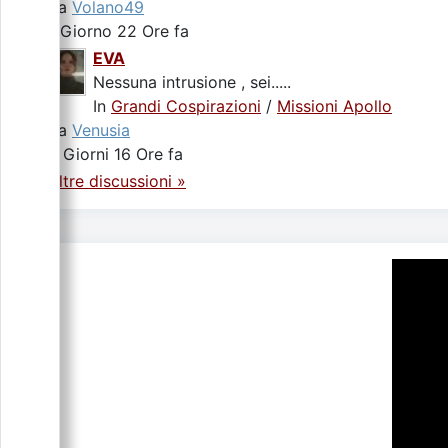
da
Volano49
1 Giorno 22 Ore fa
EVA
Nessuna intrusione , sei.....
In
Grandi Cospirazioni
/
Missioni Apollo
da
Venusia
3 Giorni 16 Ore fa
Altre discussioni »