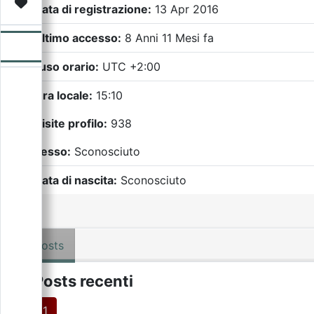
Video
Donazione
Forum
Data di registrazione:
13 Apr 2016
Ultimo accesso:
8 Anni 11 Mesi fa
Fuso orario:
UTC +2:00
Ora locale:
15:10
Visite profilo:
938
Sesso:
Sconosciuto
Data di nascita:
Sconosciuto
Posts
Posts recenti
1