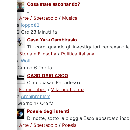
Cosa state ascoltando?
..
In
Arte / Spettacolo
/
Musica
da
joppo82
22 Ore 23 Minuti fa
Caso Yara Gambirasio
Ti ricordi quando gli investigatori cercavano la
In
Storia e Filosofia
/
Politica italiana
da
Wolf
1 Giorno 6 Ore fa
CASO GARLASCO
Ciao quasar. Per adesso.....
In
Forum Liberi
/
Vita quotidiana
da
Archiproblem
1 Giorno 17 Ore fa
Poesie degli utenti
Di notte, sotto la pioggia Esco abbardato incon
In
Arte / Spettacolo
/
Poesia