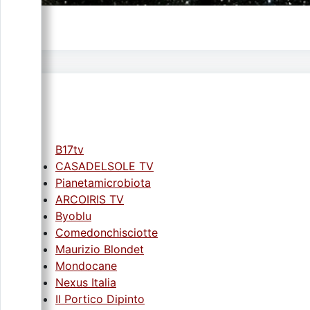
B17tv
CASADELSOLE TV
Pianetamicrobiota
ARCOIRIS TV
Byoblu
Comedonchisciotte
Maurizio Blondet
Mondocane
Nexus Italia
Il Portico Dipinto