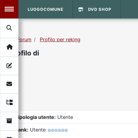
LUOGOCOMUNE
DVD SHOP
MENU
Forum
Profilo per reking
Search
Home
Profilo di
Info Sito
Login
DVD Shop
Contatti
Vecchio Sito
Tipologia utente:
Utente
Archivio
Rank:
Utente