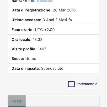
Rank:
Utente
Video
Donazione
Forum
Data di registrazione:
28 Mar 2016
Ultimo accesso:
3 Anni 2 Mesi fa
Fuso orario:
UTC +2:00
Ora locale:
18:32
Visite profilo:
1407
Sesso:
Uomo
Data di nascita:
Sconosciuto
traterraecielo
Posts