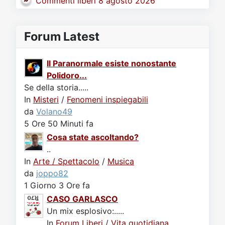
Commenti liberi 8 agosto 2026
Forum Latest
Il Paranormale esiste nonostante
Polidoro...
Se della storia.....
In
Misteri
/
Fenomeni inspiegabili
da
Volano49
5 Ore 50 Minuti fa
Cosa state ascoltando?
..
In
Arte / Spettacolo
/
Musica
da
joppo82
1 Giorno 3 Ore fa
CASO GARLASCO
Un mix esplosivo:.....
In
Forum Liberi
/
Vita quotidiana