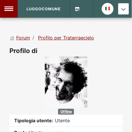
LUOGOCOMUNE
MENU
Forum
Profilo per Traterraecielo
Home
Profilo di
Info Sito
Login
DVD Shop
Contatti
Vecchio Sito
Offline
Archivio
Tipologia utente:
Utente