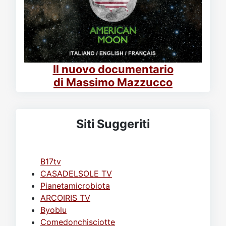
Il nuovo documentario
di Massimo Mazzucco
Siti Suggeriti
B17tv
CASADELSOLE TV
Pianetamicrobiota
ARCOIRIS TV
Byoblu
Comedonchisciotte