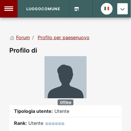
LUOGOCOMUNE
MENU
Forum
Profilo per paesenuovo
Home
Profilo di
Info Sito
Login
DVD Shop
Contatti
Vecchio Sito
Offline
Tipologia utente:
Utente
Archivio
Rank:
Utente