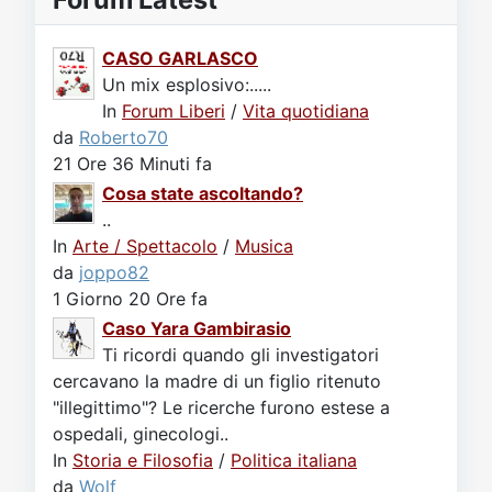
CASO GARLASCO
Un mix esplosivo:.....
In
Forum Liberi
/
Vita quotidiana
da
Roberto70
21 Ore 36 Minuti fa
Cosa state ascoltando?
..
In
Arte / Spettacolo
/
Musica
da
joppo82
1 Giorno 20 Ore fa
Caso Yara Gambirasio
Ti ricordi quando gli investigatori
cercavano la madre di un figlio ritenuto
"illegittimo"? Le ricerche furono estese a
ospedali, ginecologi..
In
Storia e Filosofia
/
Politica italiana
da
Wolf