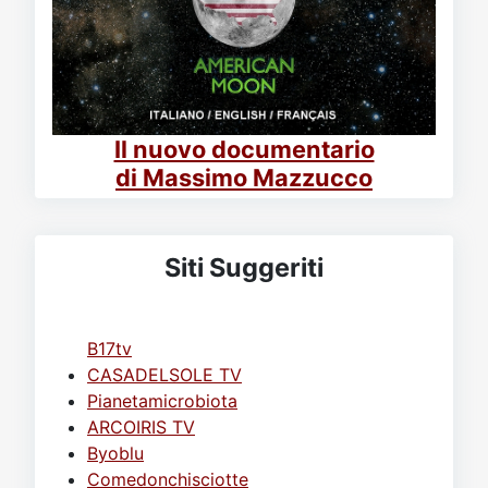
Il nuovo documentario
di Massimo Mazzucco
Siti Suggeriti
B17tv
CASADELSOLE TV
Pianetamicrobiota
ARCOIRIS TV
Byoblu
Comedonchisciotte