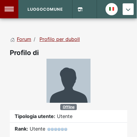
LUOGOCOMUNE
MENU
Forum
Profilo per duboll
Home
Profilo di
Info Sito
Login
DVD Shop
Contatti
Vecchio Sito
Offline
Tipologia utente:
Utente
Archivio
Rank:
Utente