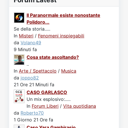
Il Paranormale esiste nonostante
Polidoro...
Se della storia.....
In
Misteri
/
Fenomeni inspiegabili
da
Volano49
9 Minuti fa
Cosa state ascoltando?
..
In
Arte / Spettacolo
/
Musica
da
joppo82
21 Ore 21 Minuti fa
CASO GARLASCO
Un mix esplosivo:.....
In
Forum Liberi
/
Vita quotidiana
da
Roberto70
1 Giorno 21 Ore fa
Caso Yara Gambirasio