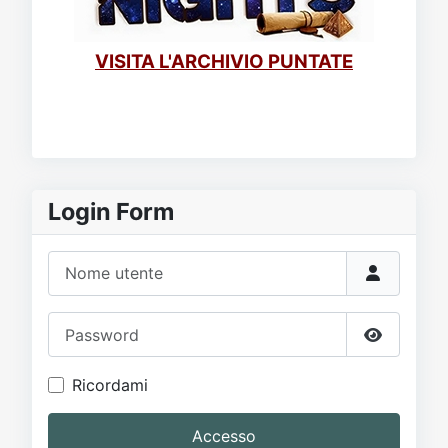
VISITA L'ARCHIVIO PUNTATE
Login Form
Nome utente
Password
Mostra p
Ricordami
Accesso