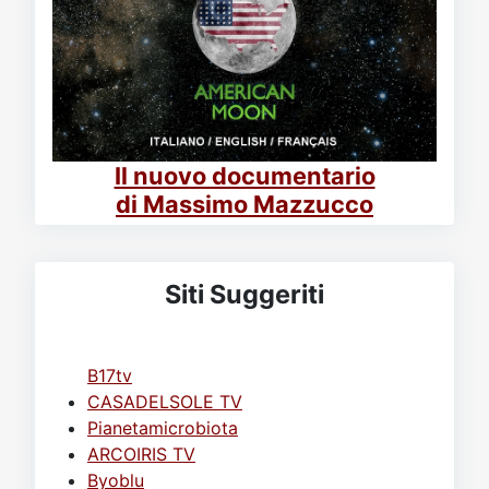
Il nuovo documentario
di Massimo Mazzucco
Siti Suggeriti
B17tv
CASADELSOLE TV
Pianetamicrobiota
ARCOIRIS TV
Byoblu