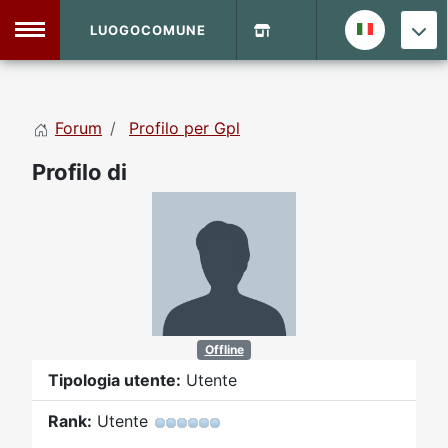
LUOGOCOMUNE
MENU
Forum
Profilo per Gpl
Home
Profilo di
Info Sito
Login
DVD Shop
Contatti
Vecchio Sito
Offline
Tipologia utente:
Utente
Archivio
Rank:
Utente