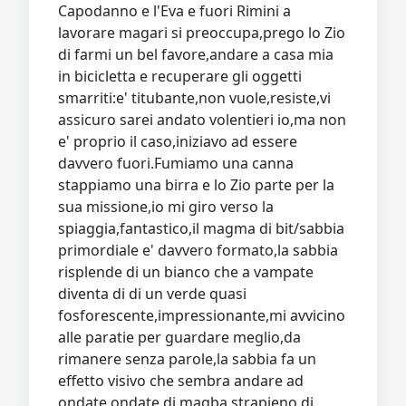
Capodanno e l'Eva e fuori Rimini a
lavorare magari si preoccupa,prego lo Zio
di farmi un bel favore,andare a casa mia
in bicicletta e recuperare gli oggetti
smarriti:e' titubante,non vuole,resiste,vi
assicuro sarei andato volentieri io,ma non
e' proprio il caso,iniziavo ad essere
davvero fuori.Fumiamo una canna
stappiamo una birra e lo Zio parte per la
sua missione,io mi giro verso la
spiaggia,fantastico,il magma di bit/sabbia
primordiale e' davvero formato,la sabbia
risplende di un bianco che a vampate
diventa di di un verde quasi
fosforescente,impressionante,mi avvicino
alle paratie per guardare meglio,da
rimanere senza parole,la sabbia fa un
effetto visivo che sembra andare ad
ondate,ondate di magba strapieno di