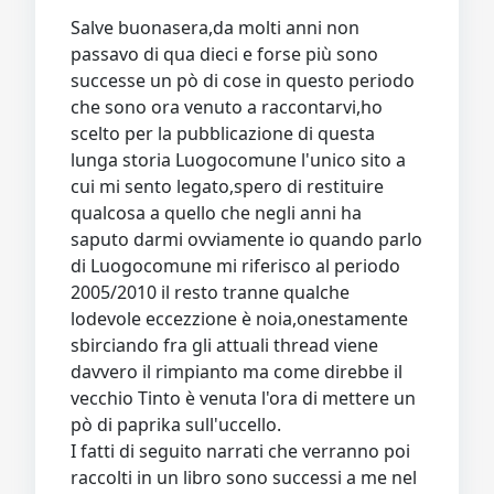
Video
Donazione
Forum
Salve buonasera,da molti anni non
passavo di qua dieci e forse più sono
successe un pò di cose in questo periodo
che sono ora venuto a raccontarvi,ho
scelto per la pubblicazione di questa
lunga storia Luogocomune l'unico sito a
cui mi sento legato,spero di restituire
qualcosa a quello che negli anni ha
saputo darmi ovviamente io quando parlo
di Luogocomune mi riferisco al periodo
2005/2010 il resto tranne qualche
lodevole eccezzione è noia,onestamente
sbirciando fra gli attuali thread viene
davvero il rimpianto ma come direbbe il
vecchio Tinto è venuta l'ora di mettere un
pò di paprika sull'uccello.
I fatti di seguito narrati che verranno poi
raccolti in un libro sono successi a me nel