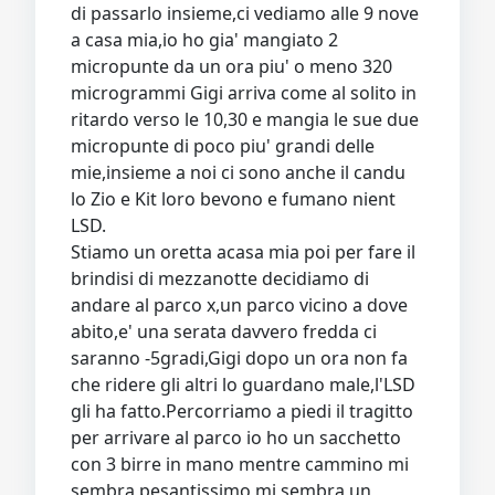
di passarlo insieme,ci vediamo alle 9 nove
a casa mia,io ho gia' mangiato 2
micropunte da un ora piu' o meno 320
microgrammi Gigi arriva come al solito in
ritardo verso le 10,30 e mangia le sue due
micropunte di poco piu' grandi delle
mie,insieme a noi ci sono anche il candu
lo Zio e Kit loro bevono e fumano nient
LSD.
Stiamo un oretta acasa mia poi per fare il
brindisi di mezzanotte decidiamo di
andare al parco x,un parco vicino a dove
abito,e' una serata davvero fredda ci
saranno -5gradi,Gigi dopo un ora non fa
che ridere gli altri lo guardano male,l'LSD
gli ha fatto.Percorriamo a piedi il tragitto
per arrivare al parco io ho un sacchetto
con 3 birre in mano mentre cammino mi
sembra pesantissimo mi sembra un