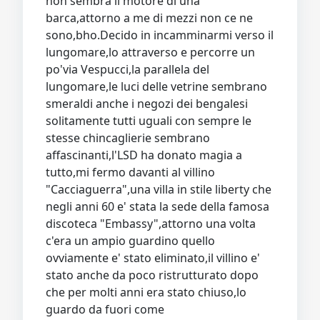
non sembra il motore di una
barca,attorno a me di mezzi non ce ne
sono,bho.Decido in incamminarmi verso il
lungomare,lo attraverso e percorre un
po'via Vespucci,la parallela del
lungomare,le luci delle vetrine sembrano
smeraldi anche i negozi dei bengalesi
solitamente tutti uguali con sempre le
stesse chincaglierie sembrano
affascinanti,l'LSD ha donato magia a
tutto,mi fermo davanti al villino
"Cacciaguerra",una villa in stile liberty che
negli anni 60 e' stata la sede della famosa
discoteca "Embassy",attorno una volta
c'era un ampio guardino quello
ovviamente e' stato eliminato,il villino e'
stato anche da poco ristrutturato dopo
che per molti anni era stato chiuso,lo
guardo da fuori come