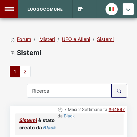
LUOGOCOMUNE
MENU
Forum
Misteri
UFO e Alieni
Sistemi
Home
Sistemi
Info Sito
Login
DVD Shop
1
2
Contatti
Vecchio Sito
7 Mesi 2 Settimane fa
#64897
da
Black
Archivio
Sistemi
è stato
creato da
Black