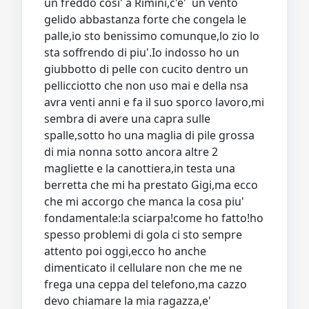
un freddo cosi' a Rimini,c'e' un vento
gelido abbastanza forte che congela le
palle,io sto benissimo comunque,lo zio lo
sta soffrendo di piu'.Io indosso ho un
giubbotto di pelle con cucito dentro un
pellicciotto che non uso mai e della nsa
avra venti anni e fa il suo sporco lavoro,mi
sembra di avere una capra sulle
spalle,sotto ho una maglia di pile grossa
di mia nonna sotto ancora altre 2
magliette e la canottiera,in testa una
berretta che mi ha prestato Gigi,ma ecco
che mi accorgo che manca la cosa piu'
fondamentale:la sciarpa!come ho fatto!ho
spesso problemi di gola ci sto sempre
attento poi oggi,ecco ho anche
dimenticato il cellulare non che me ne
frega una ceppa del telefono,ma cazzo
devo chiamare la mia ragazza,e'