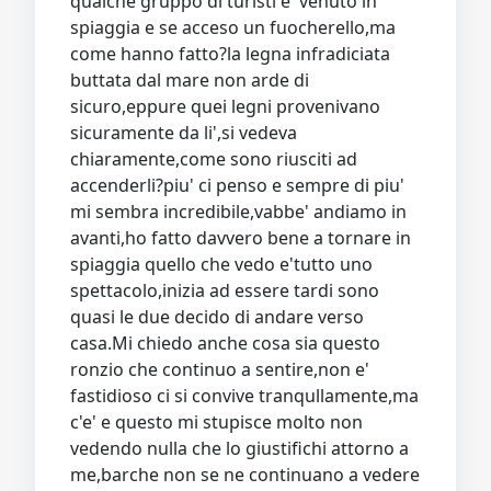
qualche gruppo di turisti e' venuto in
spiaggia e se acceso un fuocherello,ma
come hanno fatto?la legna infradiciata
buttata dal mare non arde di
sicuro,eppure quei legni provenivano
sicuramente da li',si vedeva
chiaramente,come sono riusciti ad
accenderli?piu' ci penso e sempre di piu'
mi sembra incredibile,vabbe' andiamo in
avanti,ho fatto davvero bene a tornare in
spiaggia quello che vedo e'tutto uno
spettacolo,inizia ad essere tardi sono
quasi le due decido di andare verso
casa.Mi chiedo anche cosa sia questo
ronzio che continuo a sentire,non e'
fastidioso ci si convive tranqullamente,ma
c'e' e questo mi stupisce molto non
vedendo nulla che lo giustifichi attorno a
me,barche non se ne continuano a vedere