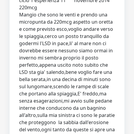
ciclo 1 esperienza 11 novembre 2014
220mcg
Mangio che sono le venti e prendo una
micropunta da 220mcg aspetto un oretta
e come previsto esco,voglio andare verso
le spiaggia,cerco un posto tranquillo da
godermi l'LSD in pace,li' al mare non ci
dovrebbe essere nessuno siamo ormai in
inverno mi sembra proprio il posto
perfetto,appena uscito noto subito che
LSD sta gia' salendo,bene voglio fare una
bella serata,in una decina di minuti sono
sul lungomare,scendo le rampe di scale
che portano alla spiaggia,E' freddo,ma
senza esagerazioni,mi avvio sulle pedane
interne che conducono da un bagnino
all'altro,sulla mia sinistra ci sono le paratie
che proteggono la sabbia dall'erosione
del vento,ogni tanto da queste si apre una