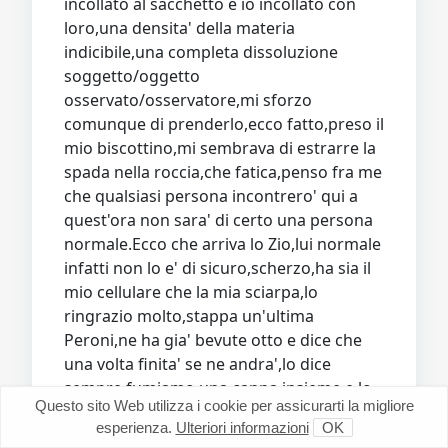
incollato al sacchetto e io incollato con
loro,una densita' della materia
indicibile,una completa dissoluzione
soggetto/oggetto
osservato/osservatore,mi sforzo
comunque di prenderlo,ecco fatto,preso il
mio biscottino,mi sembrava di estrarre la
spada nella roccia,che fatica,penso fra me
che qualsiasi persona incontrero' qui a
quest'ora non sara' di certo una persona
normale.Ecco che arriva lo Zio,lui normale
infatti non lo e' di sicuro,scherzo,ha sia il
mio cellulare che la mia sciarpa,lo
ringrazio molto,stappa un'ultima
Peroni,ne ha gia' bevute otto e dice che
una volta finita' se ne andra',lo dice
sempre,fumiamo una canna insieme e lo
Questo sito Web utilizza i cookie per assicurarti la migliore
Zio parte per davvero,io decido di fare
esperienza.
Ulteriori informazioni
OK
una passeggiata ma non di passare sulla