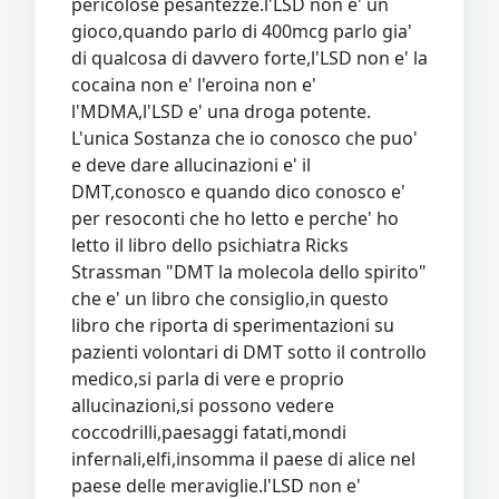
pericolose pesantezze.l'LSD non e' un
gioco,quando parlo di 400mcg parlo gia'
di qualcosa di davvero forte,l'LSD non e' la
cocaina non e' l'eroina non e'
l'MDMA,l'LSD e' una droga potente.
L'unica Sostanza che io conosco che puo'
e deve dare allucinazioni e' il
DMT,conosco e quando dico conosco e'
per resoconti che ho letto e perche' ho
letto il libro dello psichiatra Ricks
Strassman "DMT la molecola dello spirito"
che e' un libro che consiglio,in questo
libro che riporta di sperimentazioni su
pazienti volontari di DMT sotto il controllo
medico,si parla di vere e proprio
allucinazioni,si possono vedere
coccodrilli,paesaggi fatati,mondi
infernali,elfi,insomma il paese di alice nel
paese delle meraviglie.l'LSD non e'