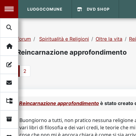
LUOGOCOMUNE
DVD SHOP
MENU
Forum
Spiritualità e Religioni
Oltre la vita
Re
Search
Home
Reincarnazione approfondimento
Info Sito
Login
DVD Shop
1
2
Contatti
Vecchio Sito
Reincarnazione approfondimento
è stato creato
Archivio
Buongiorno a tutti, non pratico nessuna religione a
vari libri di filosofia e dei vari credi, le teorie
cose che non mi è ancora chiara è come si sia arriva