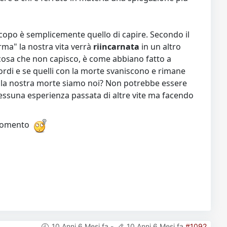
copo è semplicemente quello di capire. Secondo il
ma" la nostra vita verrà
riincarnata
in un altro
 cosa che non capisco, è come abbiano fatto a
ricordi e se quelli con la morte svaniscono e rimane
o la nostra morte siamo noi? Non potrebbe essere
essuna esperienza passata di altre vite ma facendo
rgomento
10 Anni 6 Mesi fa
-
10 Anni 6 Mesi fa
#1092