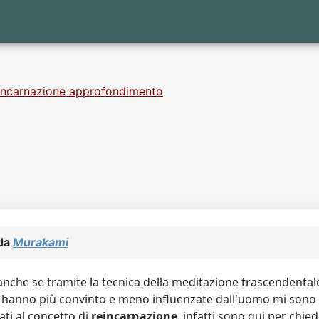
incarnazione approfondimento
 da
Murakami
nche se tramite la tecnica della meditazione trascendentale
 che mi hanno più convinto e meno influenzate dall'uomo mi so
ti al concetto di
reincarnazione
, infatti sono qui per chie