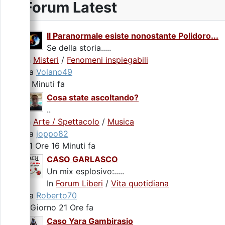
Forum Latest
Il Paranormale esiste nonostante Polidoro...
Se della storia.....
In
Misteri
/
Fenomeni inspiegabili
da
Volano49
4 Minuti fa
Cosa state ascoltando?
..
In
Arte / Spettacolo
/
Musica
da
joppo82
21 Ore 16 Minuti fa
CASO GARLASCO
Un mix esplosivo:.....
In
Forum Liberi
/
Vita quotidiana
da
Roberto70
1 Giorno 21 Ore fa
Caso Yara Gambirasio