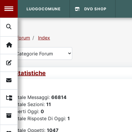
LUOGOCOMUNE
DVD SHOP
MENU
Forum
Index
Search
Home
Info Sito
Login
DVD Shop
Statistiche
Contatti
Totale Messaggi:
66814
Vecchio Sito
Totale Sezioni:
11
Aperti Oggi:
0
Archivio
Totale Risposte Di Oggi:
1
Totale Oggetti:
1047