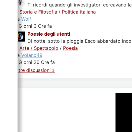
Ti ricordi quando gli investigatori cercavano la
In
Storia e Filosofia
/
Politica italiana
da
Wolf
3 Giorni 3 Ore fa
Poesie degli utenti
Di notte, sotto la pioggia Esco abbardato incon
In
Arte / Spettacolo
/
Poesia
da
Volano49
3 Giorni 20 Ore fa
Altre discussioni »