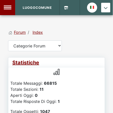
LUOGOCOMUNE
MENU
Forum
Index
Home
Info Sito
Login
DVD Shop
Statistiche
Contatti
Totale Messaggi:
66815
Vecchio Sito
Totale Sezioni:
11
Aperti Oggi:
0
Archivio
Totale Risposte Di Oggi:
1
Totale Oggetti:
1047