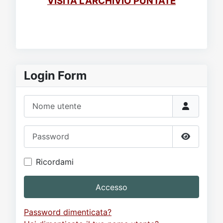
VISITA L'ARCHIVIO PUNTATE
Login Form
Nome utente
Password
Mostra p
Ricordami
Accesso
Password dimenticata?