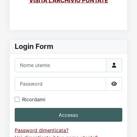
VISITA L'ARCHIVIO PUNTATE
Login Form
Nome utente
Password
Mostra p
Ricordami
Accesso
Password dimenticata?