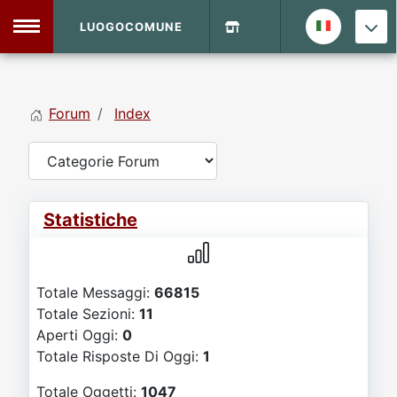
LUOGOCOMUNE
MENU
Forum
Index
Home
Info Sito
Login
DVD Shop
Statistiche
Contatti
Totale Messaggi:
66815
Vecchio Sito
Totale Sezioni:
11
Aperti Oggi:
0
Archivio
Totale Risposte Di Oggi:
1
Totale Oggetti:
1047