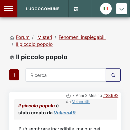
LUOGOCOMUNE
MENU
Forum
Misteri
Fenomeni inspiegabili
Home
Il piccolo popolo
Il piccolo popolo
Info Sito
Login
DVD Shop
1
Contatti
7 Anni 2 Mesi fa
#28692
Vecchio Sito
da
Volano49
Il piccolo popolo
è
stato creato da
Volano49
Archivio
Può sembrare incredibile, ma pur nei