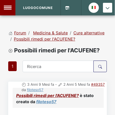
LUOGOCOMUNE
MENU
Forum
Medicina & Salute
Cure alternative
Home
Possibili rimedi per l'ACUFENE?
Possibili rimedi per l'ACUFENE?
Info Sito
Login
DVD Shop
1
Contatti
3 Anni 9 Mesi fa
-
2 Anni 5 Mesi fa
#49357
Vecchio Sito
da
filoteso57
Possibili rimedi per l'ACUFENE?
è stato
Archivio
creato da
filoteso57