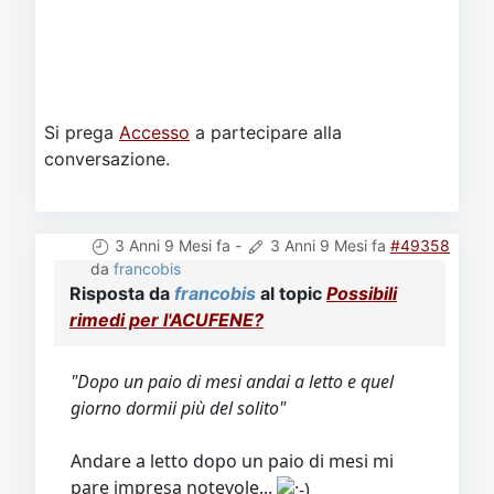
Video
Donazione
Forum
Si prega
Accesso
a partecipare alla
conversazione.
3 Anni 9 Mesi fa
-
3 Anni 9 Mesi fa
#49358
da
francobis
Risposta da
francobis
al topic
Possibili
rimedi per l'ACUFENE?
"Dopo un paio di mesi andai a letto e quel
giorno dormii più del solito"
Andare a letto dopo un paio di mesi mi
pare impresa notevole...