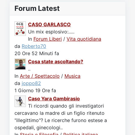
Forum Latest
CASO GARLASCO
Un mix esplosivo:.....
In
Forum Liberi
/
Vita quotidiana
da
Roberto70
20 Ore 52 Minuti fa
Cosa state ascoltando?
..
In
Arte / Spettacolo
/
Musica
da
joppo82
1 Giorno 19 Ore fa
Caso Yara Gambirasio
Ti ricordi quando gli investigatori
cercavano la madre di un figlio ritenuto
"illegittimo"? Le ricerche furono estese a
ospedali, ginecologi..
In
Storia e Filosofia
/
Politica italiana