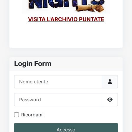
VISITA L'ARCHIVIO PUNTATE
Login Form
Nome utente
Password
Mostra p
Ricordami
Accesso