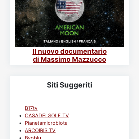
Il nuovo documentario
di Massimo Mazzucco
Siti Suggeriti
B17tv
CASADELSOLE TV
Pianetamicrobiota
ARCOIRIS TV
Byoblu