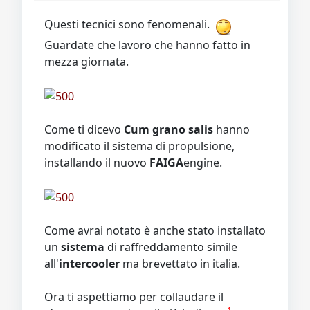
Video
Donazione
Forum
Questi tecnici sono fenomenali.
Guardate che lavoro che hanno fatto in
mezza giornata.
Come ti dicevo
Cum grano salis
hanno
modificato il sistema di propulsione,
installando il nuovo
FAIGA
engine.
Come avrai notato è anche stato installato
un
sistema
di raffreddamento simile
all'
intercooler
ma brevettato in italia.
Ora ti aspettiamo per collaudare il