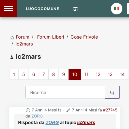
LUOGOCOMUNE
MENU
Forum
Forum Liberi
Cose Frivole
Home
lc2mars
lc2mars
Info Sito
Login
DVD Shop
1
5
6
7
8
9
10
11
12
13
14
Contatti
Vecchio Sito
7 Anni 4 Mesi fa
-
7 Anni 4 Mesi fa
#27745
Archivio
da
ZORG
Risposta da
ZORG
al topic
lc2mars