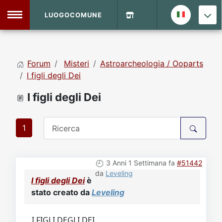
LUOGOCOMUNE
MENU
Forum
Misteri
Astroarcheologia / Ooparts
Home
I figli degli Dei
I figli degli Dei
Info Sito
Login
DVD Shop
1
Contatti
3 Anni 1 Settimana fa
#51442
Vecchio Sito
da
Leveling
I figli degli Dei
è
stato creato da
Leveling
Archivio
I FIGLI DEGLI DEI