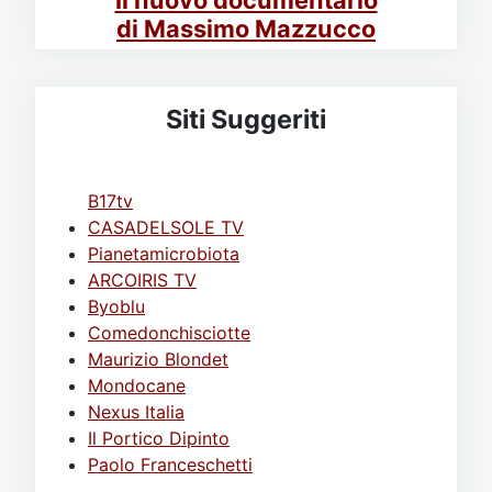
Il nuovo documentario
di Massimo Mazzucco
Siti Suggeriti
B17tv
CASADELSOLE TV
Pianetamicrobiota
ARCOIRIS TV
Byoblu
Comedonchisciotte
Maurizio Blondet
Mondocane
Nexus Italia
Il Portico Dipinto
Paolo Franceschetti