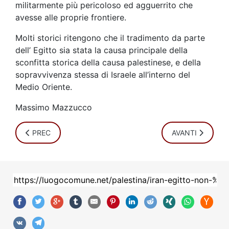
militarmente più pericoloso ed agguerrito che
avesse alle proprie frontiere.
Molti storici ritengono che il tradimento da parte
dell’ Egitto sia stata la causa principale della
sconfitta storica della causa palestinese, e della
sopravvivenza stessa di Israele all’interno del
Medio Oriente.
Massimo Mazzucco
ARTICOLO PRECEDENTE: L' UNICA DEMOCRAZIA DEL MEDI
ARTICOLO SUCC
PREC
AVANTI