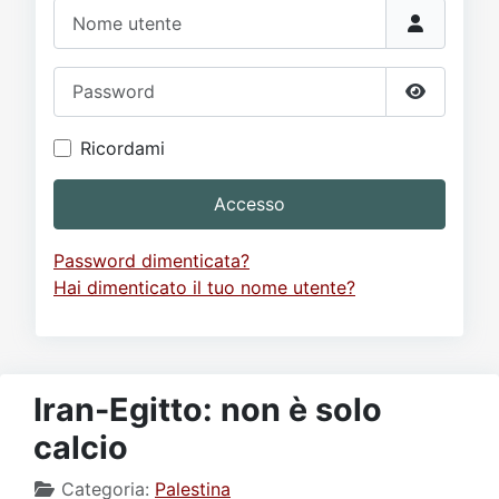
Video
Donazione
Forum
Nome utente
Password
Mostra p
Ricordami
Accesso
Password dimenticata?
Hai dimenticato il tuo nome utente?
Iran-Egitto: non è solo
calcio
Categoria:
Palestina