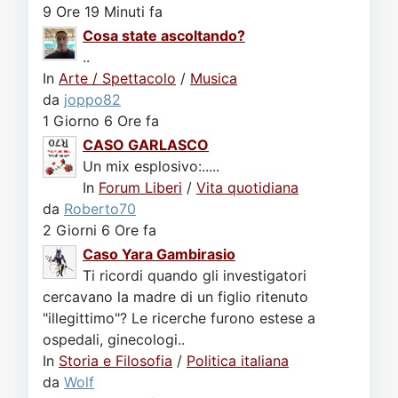
9 Ore 19 Minuti fa
Cosa state ascoltando?
..
In
Arte / Spettacolo
/
Musica
da
joppo82
1 Giorno 6 Ore fa
CASO GARLASCO
Un mix esplosivo:.....
In
Forum Liberi
/
Vita quotidiana
da
Roberto70
2 Giorni 6 Ore fa
Caso Yara Gambirasio
Ti ricordi quando gli investigatori
cercavano la madre di un figlio ritenuto
"illegittimo"? Le ricerche furono estese a
ospedali, ginecologi..
In
Storia e Filosofia
/
Politica italiana
da
Wolf