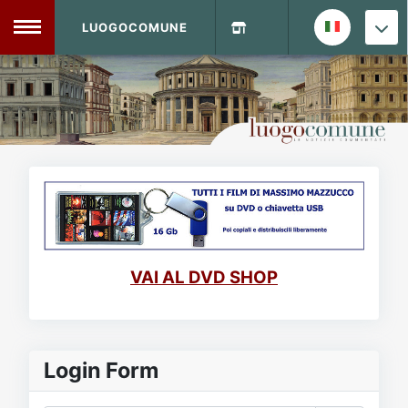
LUOGOCOMUNE
MENU
Home
Info Sito
Login
DVD Shop
Contatti
VAI AL DVD SHOP
Vecchio Sito
Archivio
Login Form