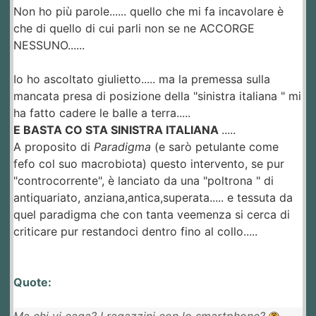
Non ho più parole...... quello che mi fa incavolare è
che di quello di cui parli non se ne ACCORGE
NESSUNO......
Io ho ascoltato giulietto..... ma la premessa sulla
mancata presa di posizione della "sinistra italiana " mi
ha fatto cadere le balle a terra.....
E BASTA CO STA SINISTRA ITALIANA
.....
A proposito di
Paradigma
(e sarò petulante come
fefo col suo macrobiota) questo intervento, se pur
"controcorrente", è lanciato da una "poltrona " di
antiquariato, anziana,antica,superata..... e tessuta da
quel paradigma che con tanta veemenza si cerca di
criticare pur restandoci dentro fino al collo.....
Quote:
Ma chi vi caga? I ragazzini con lo smartphone?