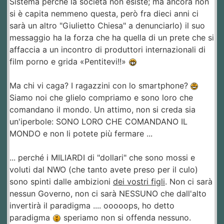
Sistema perché la società non esiste; ma ancora non
si è capita nemmeno questa, però fra dieci anni ci
sarà un altro "Giulietto Chiesa" a denunciarlo) il suo
messaggio ha la forza che ha quella di un prete che si
affaccia a un incontro di produttori internazionali di
film porno e grida «Pentitevi!!»
Ma chi vi caga? I ragazzini con lo smartphone?
Siamo noi che glielo compriamo e sono loro che
comandano il mondo. Un attimo, non si creda sia
un'iperbole: SONO LORO CHE COMANDANO IL
MONDO e non li potete più fermare ...
... perché i MILIARDI di "dollari" che sono mossi e
voluti dal NWO (che tanto avete preso per il culo)
sono spinti dalle ambizioni
dei vostri figli
. Non ci sarà
nessun Governo, non ci sarà NESSUNO che dall'alto
invertirà il paradigma .... ooooops, ho detto
paradigma
speriamo non si offenda nessuno.