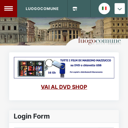
LUOGOCOMUNE
MENU
Home
Info Sito
Login
DVD Shop
Contatti
VAI AL DVD SHOP
Vecchio Sito
Archivio
Login Form