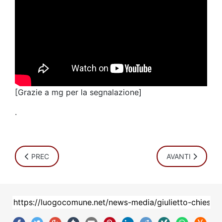
[Grazie a mg per la segnalazione]
.
ARTICOLO PRECEDENTE: "IN SHADOW" - CORTOMETRAGG
ARTICOLO SUCC
PREC
AVANTI