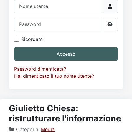
Video
Donazione
Forum
Nome utente
Password
Mostra p
Ricordami
Accesso
Password dimenticata?
Hai dimenticato il tuo nome utente?
Giulietto Chiesa:
ristrutturare l'informazione
Categoria:
Media