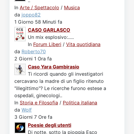
..
In
Arte / Spettacolo
/
Musica
da
joppo82
1 Giorno 58 Minuti fa
CASO GARLASCO
Un mix esplosivo:.....
In
Forum Liberi
/
Vita quotidiana
da
Roberto70
2 Giorni 1 Ora fa
Caso Yara Gambirasio
Ti ricordi quando gli investigatori
cercavano la madre di un figlio ritenuto
"illegittimo"? Le ricerche furono estese a
ospedali, ginecologi..
In
Storia e Filosofia
/
Politica italiana
da
Wolf
3 Giorni 7 Ore fa
Poesie degli utenti
Di notte, sotto la pioggia Esco