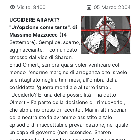
Visite: 8400
05 Marzo 2004
UCCIDERE ARAFAT?
"Un'opzione come tante".
di
Massimo Mazzucco
(14
Settembre). Semplice, scarno,
agghiacciante. Il comunicato
emesso dal vice di Sharon,
Ehud Olmert, sembra quasi voler verificare col
mondo l'enorme margine di arroganza che Israele
si è ritagliato negli ultimi mesi, all'ombra della
cosiddetta "guerra mondiale al terrorismo".
"Ucciderlo? E' una delle possibilità - ha detto
Olmert - Fa parte della decisione di "rimuoverlo",
che abbiamo preso di recente". Mai in altri scenari
della nostra storia avremmo assistito a tale
episodio di inaccettabile prevaricazione, nel quale
un capo di governo (non essendosi Sharon
preoccupato di smentire il suo vice) minacciasse