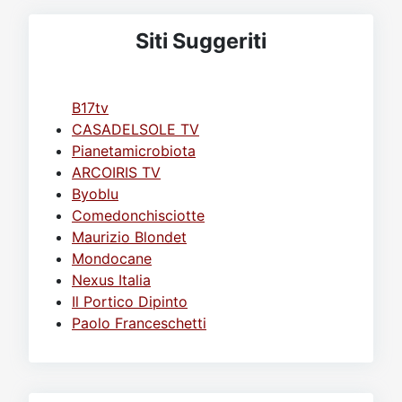
Siti Suggeriti
B17tv
CASADELSOLE TV
Pianetamicrobiota
ARCOIRIS TV
Byoblu
Comedonchisciotte
Maurizio Blondet
Mondocane
Nexus Italia
Il Portico Dipinto
Paolo Franceschetti