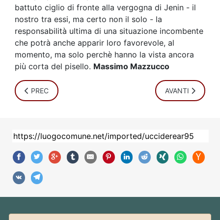
battuto ciglio di fronte alla vergogna di Jenin - il
nostro tra essi, ma certo non il solo - la
responsabilità ultima di una situazione incombente
che potrà anche apparir loro favorevole, al
momento, ma solo perchè hanno la vista ancora
più corta del pisello.
Massimo Mazzucco
ARTICOLO PRECEDENTE: "UN COLPO DI STATO PERFETTO!" 
ARTICOLO SUCCE
PREC
AVANTI