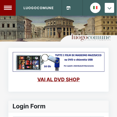
LUOGOCOMUNE
MENU
Home
Info Sito
Login
DVD Shop
Contatti
VAI AL DVD SHOP
Vecchio Sito
Archivio
Login Form