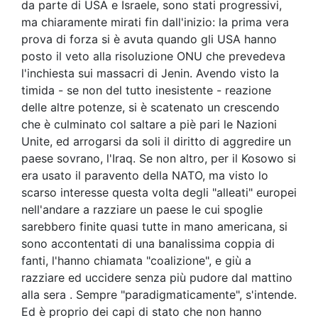
da parte di USA e Israele, sono stati progressivi,
ma chiaramente mirati fin dall'inizio: la prima vera
prova di forza si è avuta quando gli USA hanno
posto il veto alla risoluzione ONU che prevedeva
l'inchiesta sui massacri di Jenin. Avendo visto la
timida - se non del tutto inesistente - reazione
delle altre potenze, si è scatenato un crescendo
che è culminato col saltare a piè pari le Nazioni
Unite, ed arrogarsi da soli il diritto di aggredire un
paese sovrano, l'Iraq. Se non altro, per il Kosowo si
era usato il paravento della NATO, ma visto lo
scarso interesse questa volta degli "alleati" europei
nell'andare a razziare un paese le cui spoglie
sarebbero finite quasi tutte in mano americana, si
sono accontentati di una banalissima coppia di
fanti, l'hanno chiamata "coalizione", e giù a
razziare ed uccidere senza più pudore dal mattino
alla sera . Sempre "paradigmaticamente", s'intende.
Ed è proprio dei capi di stato che non hanno