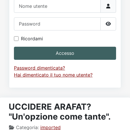
Video
Donazione
Forum
Nome utente
Password
Mostra p
Ricordami
Accesso
Password dimenticata?
Hai dimenticato il tuo nome utente?
UCCIDERE ARAFAT?
"Un'opzione come tante".
Categoria:
imported