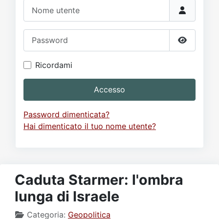
Video
Donazione
Forum
Nome utente
Password
Mostra p
Ricordami
Accesso
Password dimenticata?
Hai dimenticato il tuo nome utente?
Caduta Starmer: l'ombra
lunga di Israele
Categoria:
Geopolitica