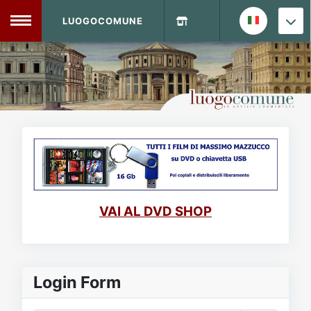
LUOGOCOMUNE
MENU
Home
Info Sito
Login
DVD Shop
Contatti
VAI AL DVD SHOP
Vecchio Sito
Archivio
Login Form