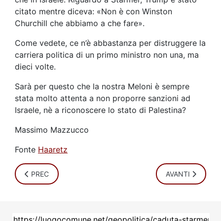
citato mentre diceva: «Non è con Winston
Churchill che abbiamo a che fare».
Come vedete, ce n’è abbastanza per distruggere la
carriera politica di un primo ministro non una, ma
dieci volte.
Sarà per questo che la nostra Meloni è sempre
stata molto attenta a non proporre sanzioni ad
Israele, nè a riconoscere lo stato di Palestina?
Massimo Mazzucco
Fonte
Haaretz
ARTICOLO PRECEDENTE: NON È UN RESORT
ARTICOLO SUCCE
PREC
AVANTI