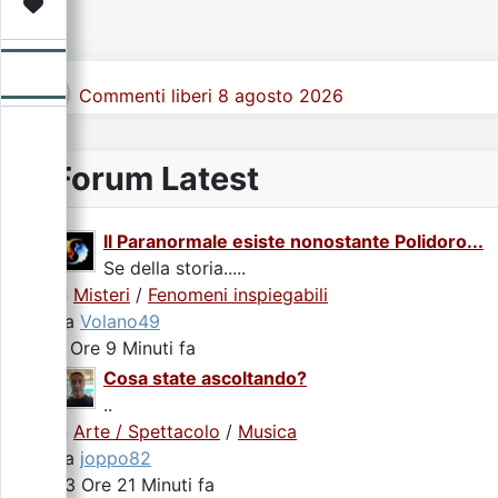
Video
Donazione
Forum
Commenti liberi 8 agosto 2026
Forum Latest
Il Paranormale esiste nonostante Polidoro...
Se della storia.....
In
Misteri
/
Fenomeni inspiegabili
da
Volano49
2 Ore 9 Minuti fa
Cosa state ascoltando?
..
In
Arte / Spettacolo
/
Musica
da
joppo82
23 Ore 21 Minuti fa