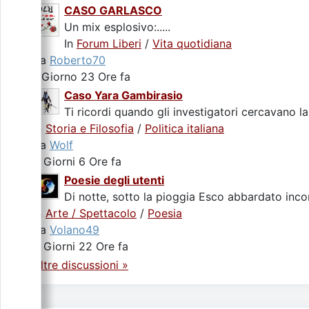
CASO GARLASCO
Un mix esplosivo:.....
In
Forum Liberi
/
Vita quotidiana
da
Roberto70
1 Giorno 23 Ore fa
Caso Yara Gambirasio
Ti ricordi quando gli investigatori cercavano la
In
Storia e Filosofia
/
Politica italiana
da
Wolf
3 Giorni 6 Ore fa
Poesie degli utenti
Di notte, sotto la pioggia Esco abbardato incon
In
Arte / Spettacolo
/
Poesia
da
Volano49
3 Giorni 22 Ore fa
Altre discussioni »