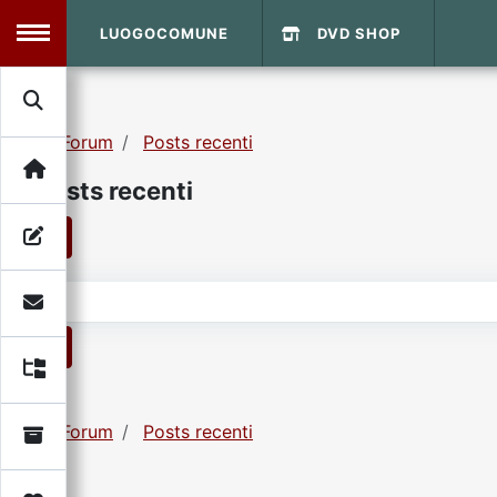
LUOGOCOMUNE
DVD SHOP
MENU
Forum
Posts recenti
Search
Home
Posts recenti
Info Sito
Login
DVD Shop
1
Contatti
1
Vecchio Sito
Forum
Posts recenti
Archivio