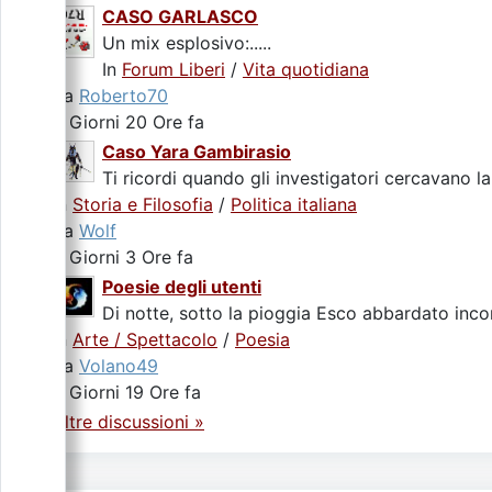
CASO GARLASCO
Un mix esplosivo:.....
In
Forum Liberi
/
Vita quotidiana
da
Roberto70
2 Giorni 20 Ore fa
Caso Yara Gambirasio
Ti ricordi quando gli investigatori cercavano la
In
Storia e Filosofia
/
Politica italiana
da
Wolf
4 Giorni 3 Ore fa
Poesie degli utenti
Di notte, sotto la pioggia Esco abbardato incon
In
Arte / Spettacolo
/
Poesia
da
Volano49
4 Giorni 19 Ore fa
Altre discussioni »