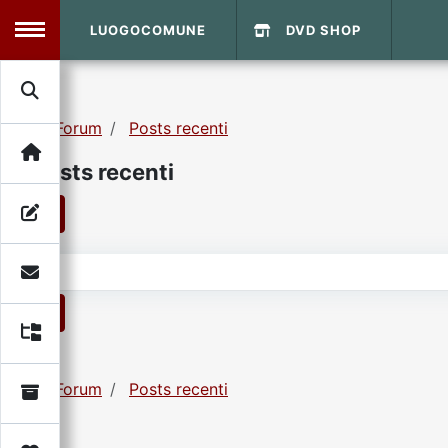
LUOGOCOMUNE
DVD SHOP
MENU
Forum
Posts recenti
Search
Home
Posts recenti
Info Sito
Login
DVD Shop
1
Contatti
1
Vecchio Sito
Forum
Posts recenti
Archivio