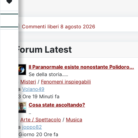
Video
Donazione
Forum
Commenti liberi 8 agosto 2026
Forum Latest
Il Paranormale esiste nonostante Polidoro...
Se della storia.....
In
Misteri
/
Fenomeni inspiegabili
da
Volano49
23 Ore 19 Minuti fa
Cosa state ascoltando?
..
In
Arte / Spettacolo
/
Musica
da
joppo82
1 Giorno 20 Ore fa