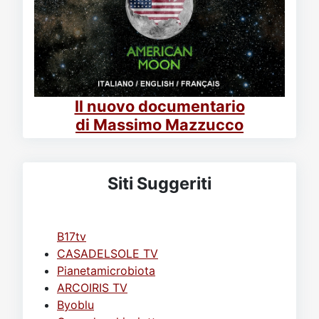
Il nuovo documentario
di Massimo Mazzucco
Siti Suggeriti
B17tv
CASADELSOLE TV
Pianetamicrobiota
ARCOIRIS TV
Byoblu