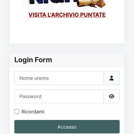
VISITA L'ARCHIVIO PUNTATE
Login Form
Nome utente
Password
Mostra p
Ricordami
Accesso