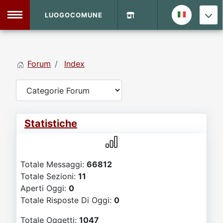
LUOGOCOMUNE
MENU
Forum
Index
Home
Info Sito
Login
DVD Shop
Statistiche
Contatti
Totale Messaggi:
66812
Vecchio Sito
Totale Sezioni:
11
Aperti Oggi:
0
Archivio
Totale Risposte Di Oggi:
0
Totale Oggetti:
1047