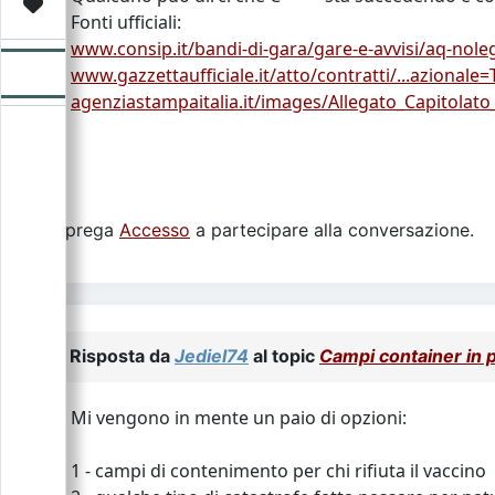
Video
Donazione
Forum
Fonti ufficiali:
www.consip.it/bandi-di-gara/gare-e-avvisi/aq-nole
www.gazzettaufficiale.it/atto/contratti/...azionale
agenziastampaitalia.it/images/Allegato_Capitolato
Si prega
Accesso
a partecipare alla conversazione.
Risposta da
Jediel74
al topic
Campi container in
Mi vengono in mente un paio di opzioni:
1 - campi di contenimento per chi rifiuta il vaccino