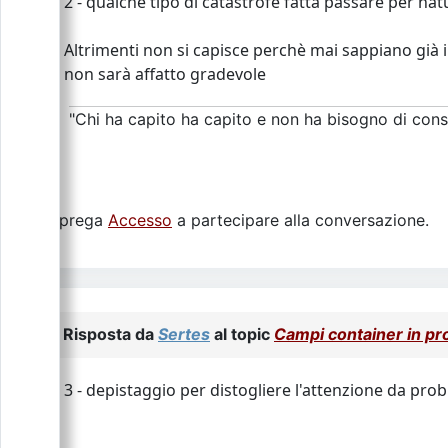
2 - qualche tipo di catastrofe fatta passare per na
Altrimenti non si capisce perchè mai sappiano già 
non sarà affatto gradevole
"Chi ha capito ha capito e non ha bisogno di consi
Si prega
Accesso
a partecipare alla conversazione.
Risposta da
Sertes
al topic
Campi container in p
3 - depistaggio per distogliere l'attenzione da probl