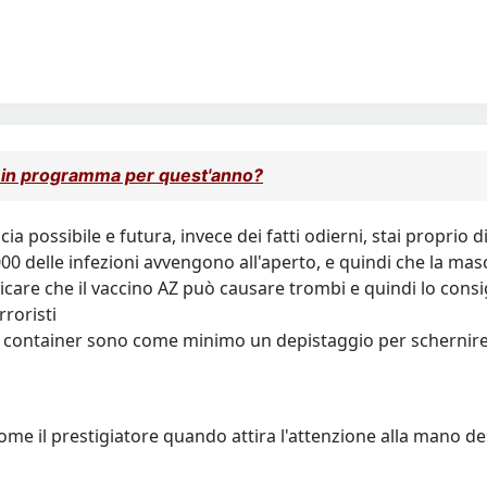
 in programma per quest'anno?
cia possibile e futura, invece dei fatti odierni, stai proprio
1000 delle infezioni avvengono all'aperto, e quindi che la mas
icare che il vaccino AZ può causare trombi e quindi lo consig
rroristi
che i container sono come minimo un depistaggio per schernire
ome il prestigiatore quando attira l'attenzione alla mano des