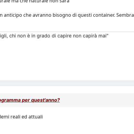
turale ma che naturale non sarà
in anticipo che avranno bisogno di questi container. Sembra
gli, chi non è in grado di capire non capirà mai"
rogramma per quest'anno?
emi reali ed attuali