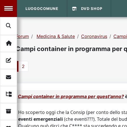
LUOGOCOMUNE
DVD SHOP
MENU
Forum
Medicina & Salute
Coronavirus
Campi
Search
Home
Campi container in programma per 
Info Sito
Login
DVD Shop
1
2
Contatti
Vecchio Sito
Campi container in programma per quest'anno?
è
Archivio
Ho scoperto oggi che la Consip (per conto dello sta
eventi emergenziali
(che eventi???). Totale del bu
Qualcuno può dirci che C**** sta succedendo e co