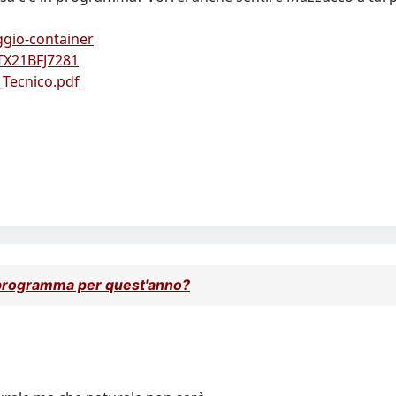
ggio-container
=TX21BFJ7281
_Tecnico.pdf
 programma per quest'anno?