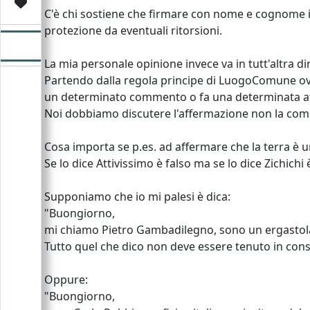
Video
Donazione
Forum
C'è chi sostiene che firmare con nome e cognome i 
protezione da eventuali ritorsioni.
La mia personale opinione invece va in tutt'altra di
Partendo dalla regola principe di LuogoComune ovv
un determinato commento o fa una determinata a
Noi dobbiamo discutere l'affermazione non la com
Cosa importa se p.es. ad affermare che la terra è un
Se lo dice Attivissimo è falso ma se lo dice Zichichi 
Supponiamo che io mi palesi è dica:
"Buongiorno,
mi chiamo Pietro Gambadilegno, sono un ergastolan
Tutto quel che dico non deve essere tenuto in consi
Oppure:
"Buongiorno,