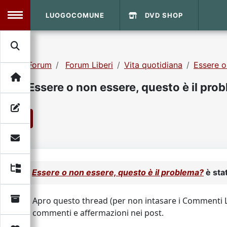
LUOGOCOMUNE
DVD SHOP
MENU
Forum
Forum Liberi
Vita quotidiana
Essere o
Search
Home
Essere o non essere, questo è il pro
Info Sito
Login
DVD Shop
1
Contatti
Vecchio Sito
Essere o non essere, questo è il problema?
è sta
Archivio
Apro questo thread (per non intasare i Commenti Lib
commenti e affermazioni nei post.