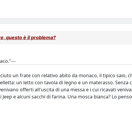
e, questo è il problema?
aco."---
uto un frate con relativo abito da monaco, il tipico saio, che
 celletta: un letto con tavola di legno e un materasso. Senza
i venivano offerti all'uscita di una messa e i cui ricavati ven
gli Jeep e alcuni sacchi di farina. Una mosca bianca? Lo pens