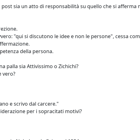
post sia un atto di responsabilità su quello che si afferma 
rezione.
ero: "qui si discutono le idee e non le persone", cessa co
ffermazione.
petenza della persona.
a palla sia Attivissimo o Zichichi?
è vero?
o e scrivo dal carcere."
derazione per i sopracitati motivi?