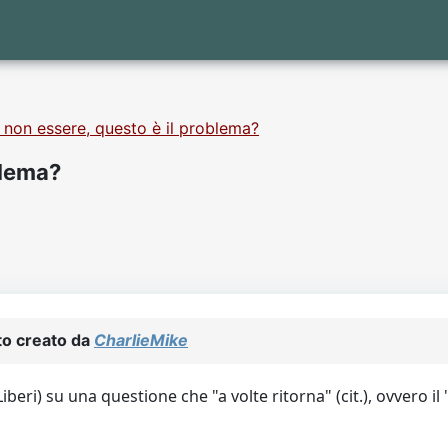
 non essere, questo è il problema?
blema?
to creato da
CharlieMike
eri) su una questione che "a volte ritorna" (cit.), ovvero i