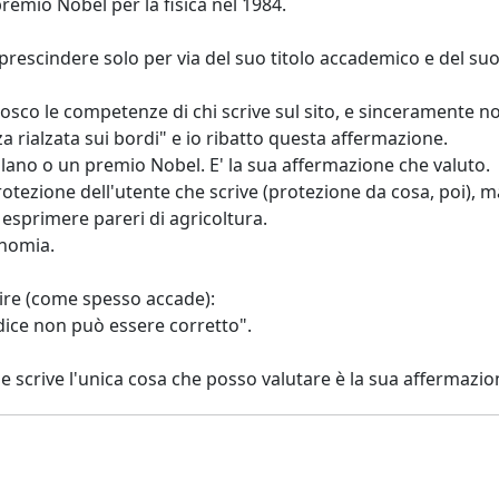
premio Nobel per la fisica nel 1984.
rescindere solo per via del suo titolo accademico e del su
osco le competenze di chi scrive sul sito, e sinceramente n
za rialzata sui bordi" e io ribatto questa affermazione.
lano o un premio Nobel. E' la sua affermazione che valuto.
tezione dell'utente che scrive (protezione da cosa, poi), 
esprimere pareri di agricoltura.
onomia.
dire (come spesso accade):
dice non può essere corretto".
i che scrive l'unica cosa che posso valutare è la sua afferma