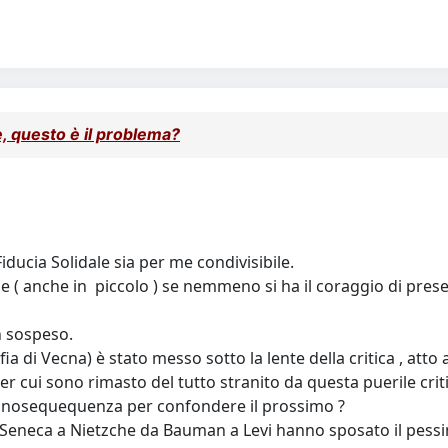
, questo è il problema?
iducia Solidale sia per me condivisibile.
se ( anche in piccolo ) se nemmeno si ha il coraggio di pres
in sospeso.
sofia di Vecna) è stato messo sotto la lente della critica , at
r cui sono rimasto del tutto stranito da questa puerile criti
pianosequequenza per confondere il prossimo ?
a Seneca a Nietzche da Bauman a Levi hanno sposato il pess