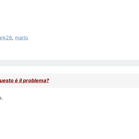
ark28
,
marlo
uesto è il problema?
o.