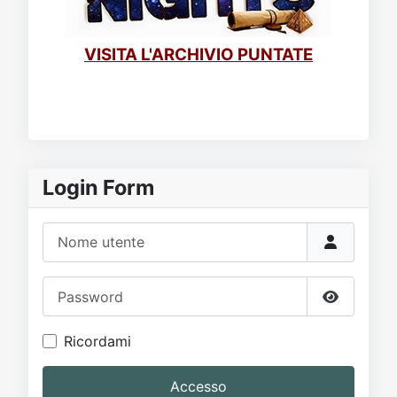
VISITA L'ARCHIVIO PUNTATE
Login Form
Nome utente
Password
Mostra p
Ricordami
Accesso