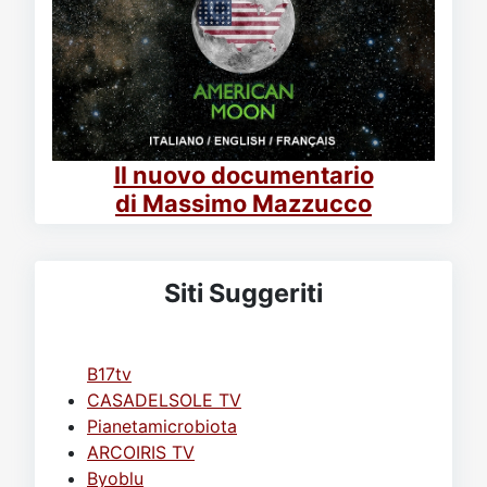
Il nuovo documentario
di Massimo Mazzucco
Siti Suggeriti
B17tv
CASADELSOLE TV
Pianetamicrobiota
ARCOIRIS TV
Byoblu