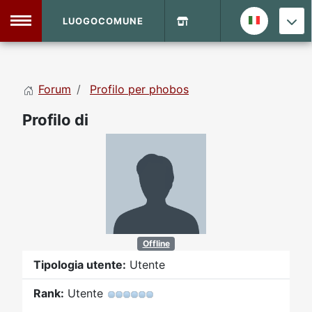
LUOGOCOMUNE
MENU
Forum
Profilo per phobos
Home
Profilo di
Info Sito
Login
DVD Shop
Contatti
Vecchio Sito
Offline
Tipologia utente:
Utente
Archivio
Rank:
Utente