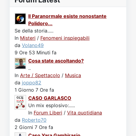
Il Paranormale esiste nonostante
Polidoro...
Se della storia.....
In
Misteri
/
Fenomeni inspiegabili
da
Volano49
9 Ore 53 Minuti fa
Cosa state ascoltando?
..
In
Arte / Spettacolo
/
Musica
da
joppo82
1 Giorno 7 Ore fa
CASO GARLASCO
Un mix esplosivo:.....
In
Forum Liberi
/
Vita quotidiana
da
Roberto70
2 Giorni 7 Ore fa
Caso Yara Gambirasio