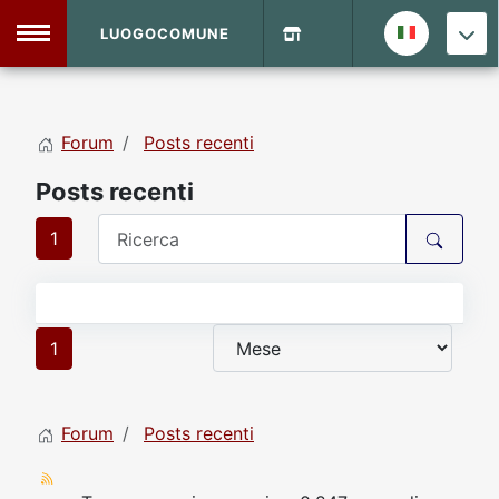
LUOGOCOMUNE
MENU
Forum
Posts recenti
Home
Posts recenti
Info Sito
Login
DVD Shop
1
Contatti
1
Vecchio Sito
Forum
Posts recenti
Archivio