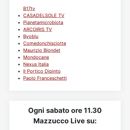
B17tv
CASADELSOLE TV
Pianetamicrobiota
ARCOIRIS TV
Byoblu
Comedonchisciotte
Maurizio Blondet
Mondocane
Nexus Italia
Il Portico Dipinto
Paolo Franceschetti
Ogni sabato ore 11.30
Mazzucco Live su: