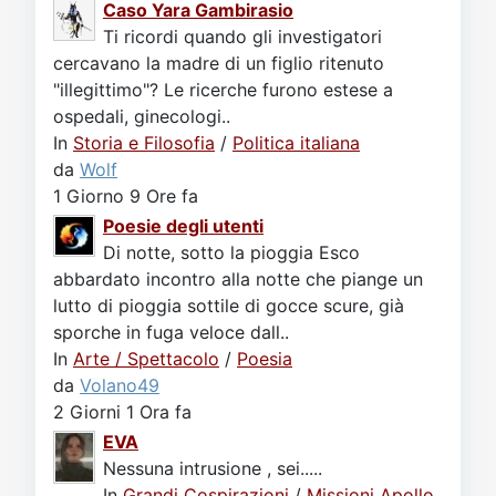
Caso Yara Gambirasio
Ti ricordi quando gli investigatori
cercavano la madre di un figlio ritenuto
"illegittimo"? Le ricerche furono estese a
ospedali, ginecologi..
In
Storia e Filosofia
/
Politica italiana
da
Wolf
1 Giorno 9 Ore fa
Poesie degli utenti
Di notte, sotto la pioggia Esco
abbardato incontro alla notte che piange un
lutto di pioggia sottile di gocce scure, già
sporche in fuga veloce dall..
In
Arte / Spettacolo
/
Poesia
da
Volano49
2 Giorni 1 Ora fa
EVA
Nessuna intrusione , sei.....
In
Grandi Cospirazioni
/
Missioni Apollo