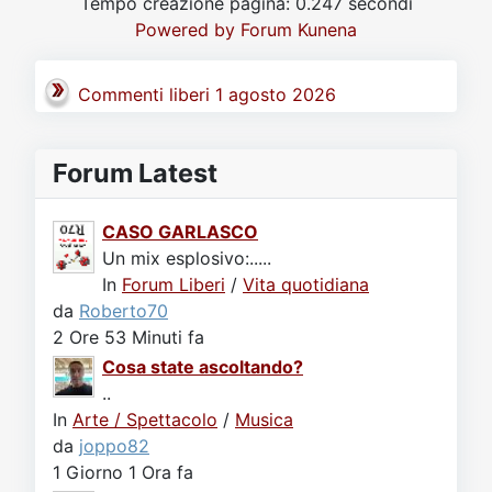
Tempo creazione pagina: 0.247 secondi
Video
Donazione
Forum
Powered by
Forum Kunena
Commenti liberi 1 agosto 2026
Forum Latest
CASO GARLASCO
Un mix esplosivo:.....
In
Forum Liberi
/
Vita quotidiana
da
Roberto70
2 Ore 53 Minuti fa
Cosa state ascoltando?
..
In
Arte / Spettacolo
/
Musica
da
joppo82
1 Giorno 1 Ora fa