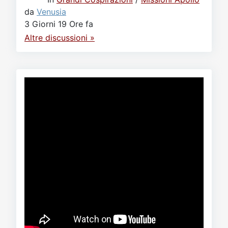
da
Venusia
3 Giorni 19 Ore fa
Altre discussioni »