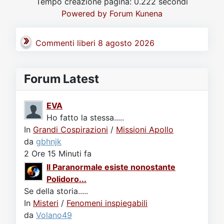
Tempo creazione pagina: 0.222 secondi
Video
Donazione
Forum
Powered by
Forum Kunena
Commenti liberi 8 agosto 2026
Forum Latest
EVA
Ho fatto la stessa.....
In
Grandi Cospirazioni
/
Missioni Apollo
da
gbhnjk
2 Ore 15 Minuti fa
Il Paranormale esiste nonostante
Polidoro...
Se della storia.....
In
Misteri
/
Fenomeni inspiegabili
da
Volano49