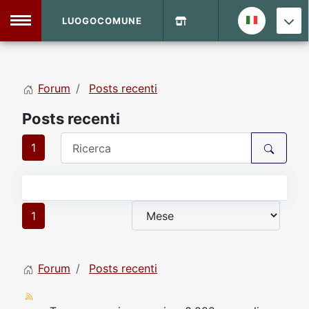
LUOGOCOMUNE
MENU
Forum
Posts recenti
Home
Posts recenti
Info Sito
Login
DVD Shop
1
Contatti
1
Vecchio Sito
Forum
Posts recenti
Archivio