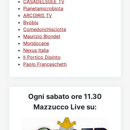
CASADELSOLE TV
Pianetamicrobiota
ARCOIRIS TV
Byoblu
Comedonchisciotte
Maurizio Blondet
Mondocane
Nexus Italia
Il Portico Dipinto
Paolo Franceschetti
Ogni sabato ore 11.30
Mazzucco Live su: