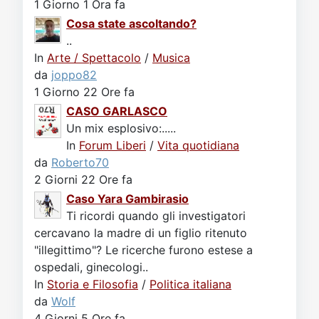
1 Giorno 1 Ora fa
Cosa state ascoltando?
..
In
Arte / Spettacolo
/
Musica
da
joppo82
1 Giorno 22 Ore fa
CASO GARLASCO
Un mix esplosivo:.....
In
Forum Liberi
/
Vita quotidiana
da
Roberto70
2 Giorni 22 Ore fa
Caso Yara Gambirasio
Ti ricordi quando gli investigatori
cercavano la madre di un figlio ritenuto
"illegittimo"? Le ricerche furono estese a
ospedali, ginecologi..
In
Storia e Filosofia
/
Politica italiana
da
Wolf
4 Giorni 5 Ore fa