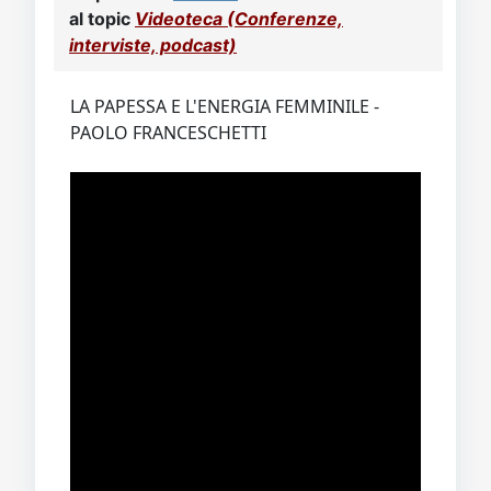
Video
Donazione
Forum
al topic
Videoteca (Conferenze,
interviste, podcast)
LA PAPESSA E L'ENERGIA FEMMINILE -
PAOLO FRANCESCHETTI