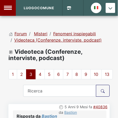
LUOGOCOMUNE
MENU
Forum
Misteri
Fenomeni inspiegabili
Home
Videoteca (Conferenze, interviste, podcast)
Videoteca (Conferenze,
Info Sito
Login
DVD Shop
interviste, podcast)
Contatti
1
2
3
4
5
6
7
8
9
10
13
Vecchio Sito
Archivio
5 Anni 9 Mesi fa
#40836
da
Bastion
Risposta da
Bastion