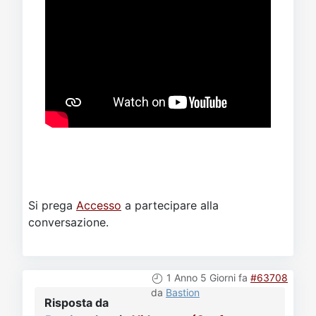
Si prega
Accesso
a partecipare alla
conversazione.
1 Anno 5 Giorni fa
#63708
da
Bastion
Risposta da