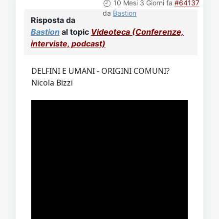
10 Mesi 3 Giorni fa
#64137
da
Bastion
Risposta da
Bastion
al topic
Videoteca (Conferenze,
interviste, podcast)
DELFINI E UMANI - ORIGINI COMUNI?
Nicola Bizzi