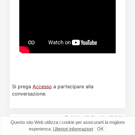
Si prega
Accesso
a partecipare alla
conversazione.
10 Mesi 3 Giorni fa
#64141
Questo sito Web utilizza i cookie per assicurarti la migliore
da
Bastion
Risposta da
esperienza.
Ulteriori informazioni
OK