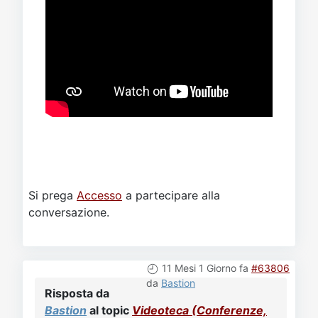
Si prega
Accesso
a partecipare alla
conversazione.
11 Mesi 1 Giorno fa
#63806
da
Bastion
Risposta da
Bastion
al topic
Videoteca (Conferenze,