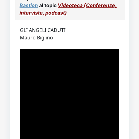
Video
Donazione
Forum
Bastion
al topic
Videoteca (Conferenze,
interviste, podcast)
GLI ANGELI CADUTI
Mauro Biglino