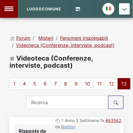
LUOGOCOMUNE
MENU
Forum
Misteri
Fenomeni inspiegabili
Home
Videoteca (Conferenze, interviste, podcast)
Videoteca (Conferenze,
Info Sito
Login
DVD Shop
interviste, podcast)
Contatti
1
4
5
6
7
8
9
10
11
12
13
Vecchio Sito
Archivio
1 Anno 3 Settimane fa
#63562
da
Bastion
Risposta da