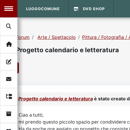
LUOGOCOMUNE
DVD SHOP
MENU
Forum
Arte / Spettacolo
Pittura / Fotografia / 
Search
Home
Progetto calendario e letteratura
Info Sito
Login
DVD Shop
1
Contatti
Vecchio Sito
Progetto calendario e letteratura
è stato creato 
Archivio
Ciao a tutti,
mi prendo questo piccolo spazio per condividere co
Ha da poche ore avviato un progetto che consiste in