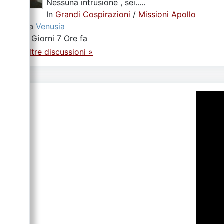
Nessuna intrusione , sei.....
In
Grandi Cospirazioni
/
Missioni Apollo
da
Venusia
5 Giorni 7 Ore fa
Altre discussioni »