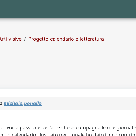
Arti visive
Progetto calendario e letteratura
da
michele.penello
n voi la passione dell'arte che accompagna le mie giornate 
 un calendario illustrato per il quale ho dato il mio contri