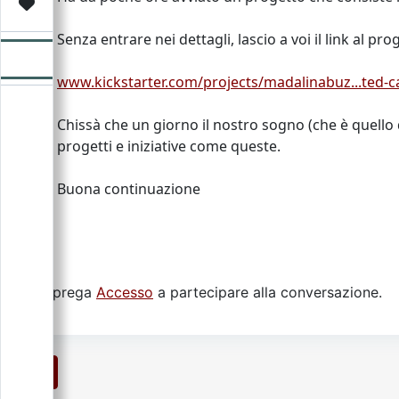
Video
Donazione
Forum
Senza entrare nei dettagli, lascio a voi il link al pro
www.kickstarter.com/projects/madalinabuz...ted-
Chissà che un giorno il nostro sogno (che è quello
progetti e iniziative come queste.
Buona continuazione
Si prega
Accesso
a partecipare alla conversazione.
1