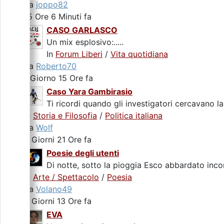
da
joppo82
15 Ore 6 Minuti fa
CASO GARLASCO
Un mix esplosivo:.....
In
Forum Liberi
/
Vita quotidiana
da
Roberto70
1 Giorno 15 Ore fa
Caso Yara Gambirasio
Ti ricordi quando gli investigatori cercavano la
In
Storia e Filosofia
/
Politica italiana
da
Wolf
2 Giorni 21 Ore fa
Poesie degli utenti
Di notte, sotto la pioggia Esco abbardato incon
In
Arte / Spettacolo
/
Poesia
da
Volano49
3 Giorni 13 Ore fa
EVA