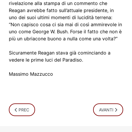
rivelazione alla stampa di un commento che
Reagan avrebbe fatto sull’attuale presidente, in
uno dei suoi ultimi momenti di lucidità terrena:
“Non capisco cosa ci sia mai di così ammirevole in
uno come George W. Bush. Forse il fatto che non è
più un ubriacone buono a nulla come una volta?”
Sicuramente Reagan stava già cominciando a
vedere le prime luci del Paradiso.
Massimo Mazzucco
ARTICOLO PRECEDENTE: SIGILLATI DAL MONDO
ARTICOLO SUCCE
PREC
AVANTI