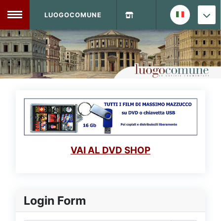
LUOGOCOMUNE
MENU
Home
Info Sito
Login
DVD Shop
Contatti
VAI AL DVD SHOP
Vecchio Sito
Archivio
Login Form