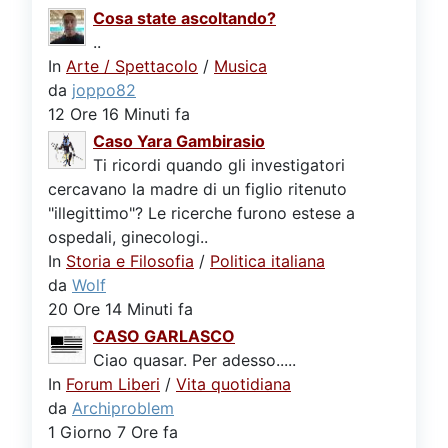
Cosa state ascoltando?
..
In
Arte / Spettacolo
/
Musica
da
joppo82
12 Ore 16 Minuti fa
Caso Yara Gambirasio
Ti ricordi quando gli investigatori
cercavano la madre di un figlio ritenuto
"illegittimo"? Le ricerche furono estese a
ospedali, ginecologi..
In
Storia e Filosofia
/
Politica italiana
da
Wolf
20 Ore 14 Minuti fa
CASO GARLASCO
Ciao quasar. Per adesso.....
In
Forum Liberi
/
Vita quotidiana
da
Archiproblem
1 Giorno 7 Ore fa