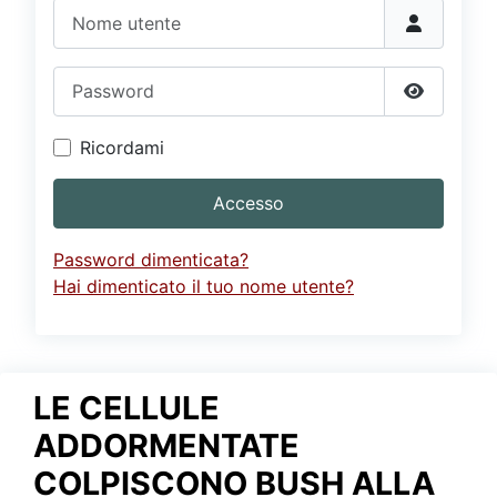
Video
Donazione
Forum
Nome utente
Password
Mostra p
Ricordami
Accesso
Password dimenticata?
Hai dimenticato il tuo nome utente?
LE CELLULE
ADDORMENTATE
COLPISCONO BUSH ALLA