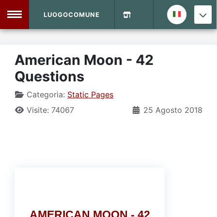
LUOGOCOMUNE
MENU
American Moon - 42
Questions
Home
Categoria:
Static Pages
Info Sito
Login
DVD Shop
Visite: 74067
25 Agosto 2018
Contatti
Vecchio Sito
Archivio
AMERICAN MOON - 42