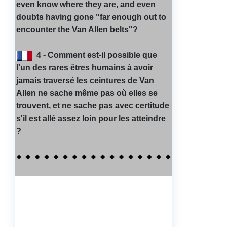
even know where they are, and even
doubts having gone "far enough out to
encounter the Van Allen belts"?
4 - Comment est-il possible que
l'un des rares êtres humains à avoir
jamais traversé les ceintures de Van
Allen ne sache même pas où elles se
trouvent, et ne sache pas avec certitude
s'il est allé assez loin pour les atteindre
?