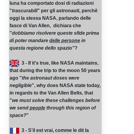
luna ha comportato dosi di radiazioni
"
trascurabili
" per gli astronauti, perchè
oggi la stessa NASA, parlando delle
fasce di Van Allen, dichiara che
"
dobbiamo risolvere queste sfide prima
di poter mandare
delle persone
in
questa regione dello spazio"
?
3 - If it's true, like NASA maintains,
that during the trip to the moon 50 years
ago "
the astronaut doses were
negligible
", why does NASA state today,
in regards to the Van Allen Belts, that
"
we must solve these challenges before
we send
people
through this region of
space?
"
3 - S'il est vrai, comme le dit la