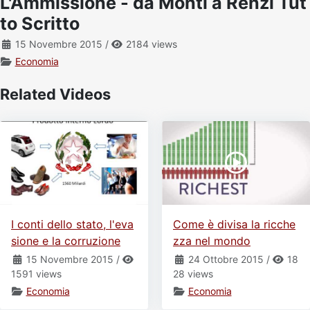
L'Ammissione - da Monti a Renzi Tut
Video
Donazione
Forum
to Scritto
15 Novembre 2015
/
2184 views
Economia
Related Videos
I conti dello stato, l'eva
Come è divisa la ricche
sione e la corruzione
zza nel mondo
15 Novembre 2015
/
24 Ottobre 2015
/
18
1591 views
28 views
Economia
Economia