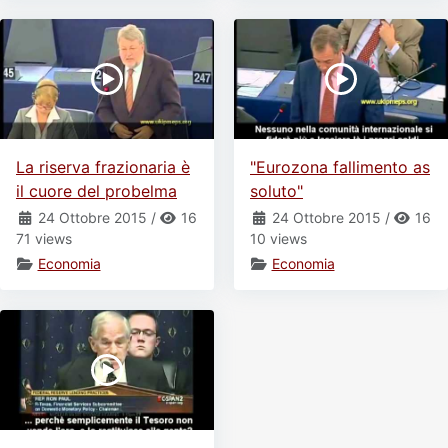
La riserva frazionaria è
"Eurozona fallimento as
il cuore del probelma
soluto"
24 Ottobre 2015
/
16
24 Ottobre 2015
/
16
71 views
10 views
Economia
Economia