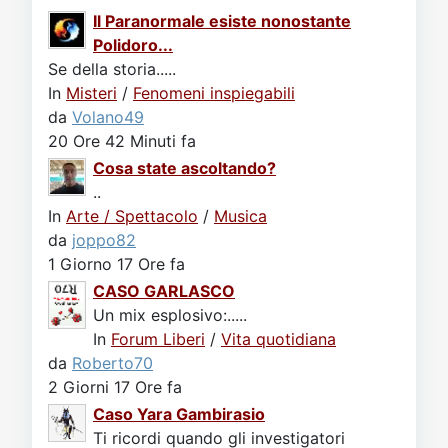
Il Paranormale esiste nonostante
Polidoro...
Se della storia.....
In
Misteri
/
Fenomeni inspiegabili
da
Volano49
20 Ore 42 Minuti fa
Cosa state ascoltando?
..
In
Arte / Spettacolo
/
Musica
da
joppo82
1 Giorno 17 Ore fa
CASO GARLASCO
Un mix esplosivo:.....
In
Forum Liberi
/
Vita quotidiana
da
Roberto70
2 Giorni 17 Ore fa
Caso Yara Gambirasio
Ti ricordi quando gli investigatori