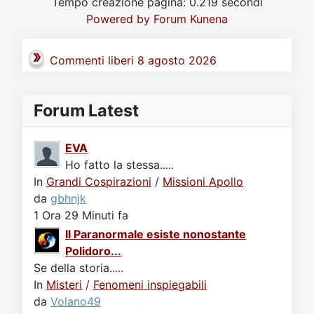
Tempo creazione pagina: 0.219 secondi
Video
Donazione
Forum
Powered by
Forum Kunena
Commenti liberi 8 agosto 2026
Forum Latest
EVA
Ho fatto la stessa.....
In
Grandi Cospirazioni
/
Missioni Apollo
da
gbhnjk
1 Ora 29 Minuti fa
Il Paranormale esiste nonostante
Polidoro...
Se della storia.....
In
Misteri
/
Fenomeni inspiegabili
da
Volano49