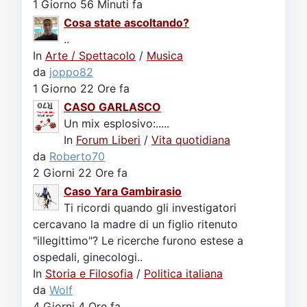
1 Giorno 56 Minuti fa
Cosa state ascoltando?
..
In
Arte / Spettacolo
/
Musica
da
joppo82
1 Giorno 22 Ore fa
CASO GARLASCO
Un mix esplosivo:.....
In
Forum Liberi
/
Vita quotidiana
da
Roberto70
2 Giorni 22 Ore fa
Caso Yara Gambirasio
Ti ricordi quando gli investigatori
cercavano la madre di un figlio ritenuto
"illegittimo"? Le ricerche furono estese a
ospedali, ginecologi..
In
Storia e Filosofia
/
Politica italiana
da
Wolf
4 Giorni 4 Ore fa