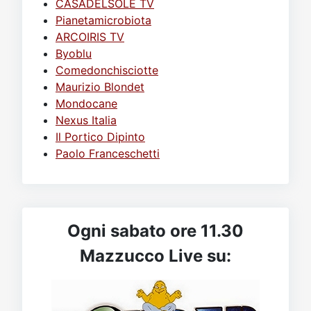
CASADELSOLE TV
Pianetamicrobiota
ARCOIRIS TV
Byoblu
Comedonchisciotte
Maurizio Blondet
Mondocane
Nexus Italia
Il Portico Dipinto
Paolo Franceschetti
Ogni sabato ore 11.30
Mazzucco Live su: