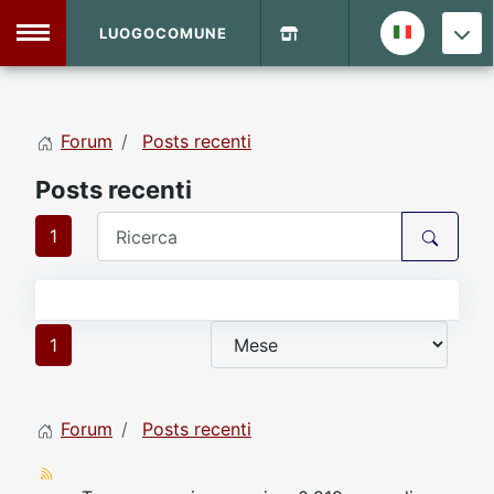
LUOGOCOMUNE
MENU
Forum
Posts recenti
Home
Posts recenti
Info Sito
Login
DVD Shop
1
Contatti
1
Vecchio Sito
Forum
Posts recenti
Archivio