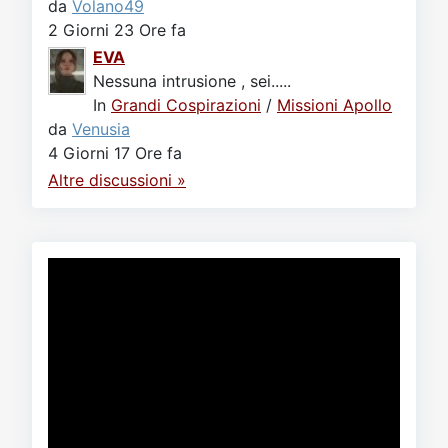
da
Volano49
2 Giorni 23 Ore fa
EVA
Nessuna intrusione , sei.....
In
Grandi Cospirazioni
/
Missioni Apollo
da
Venusia
4 Giorni 17 Ore fa
Altre discussioni »