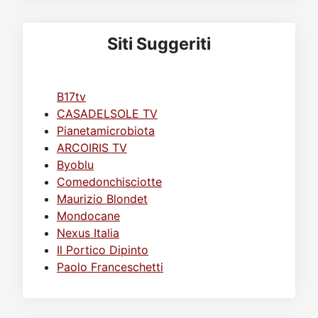
Siti Suggeriti
B17tv
CASADELSOLE TV
Pianetamicrobiota
ARCOIRIS TV
Byoblu
Comedonchisciotte
Maurizio Blondet
Mondocane
Nexus Italia
Il Portico Dipinto
Paolo Franceschetti