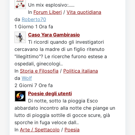
Un mix esplosivo:.....
In
Forum Liberi
/
Vita quotidiana
da
Roberto70
1 Giorno 1 Ora fa
Caso Yara Gambirasio
Ti ricordi quando gli investigatori
cercavano la madre di un figlio ritenuto
"illegittimo"? Le ricerche furono estese a
ospedali, ginecologi..
In
Storia e Filosofia
/
Politica italiana
da
Wolf
2 Giorni 7 Ore fa
Poesie degli utenti
Di notte, sotto la pioggia Esco
abbardato incontro alla notte che piange un
lutto di pioggia sottile di gocce scure, già
sporche in fuga veloce dall..
In
Arte / Spettacolo
/
Poesia