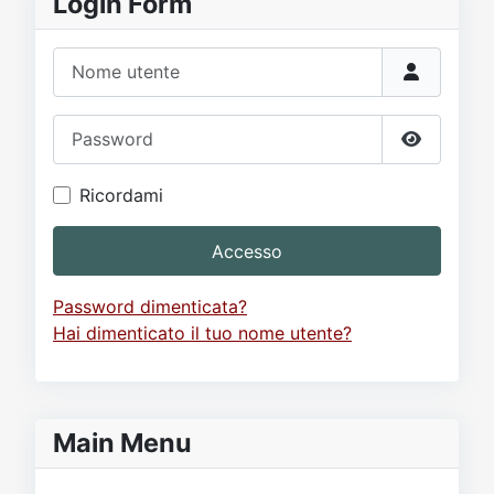
Login Form
Nome utente
Password
Mostra p
Ricordami
Accesso
Password dimenticata?
Hai dimenticato il tuo nome utente?
Main Menu