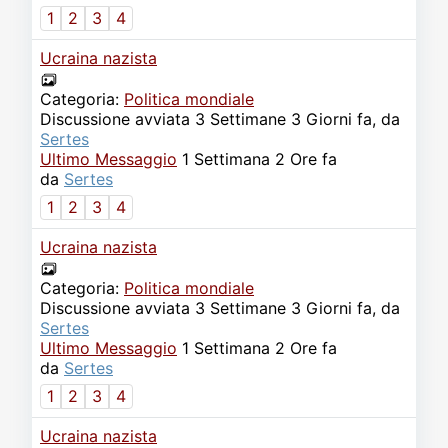
Video
Donazione
Forum
1
2
3
4
Ucraina nazista
Categoria:
Politica mondiale
Discussione avviata 3 Settimane 3 Giorni fa, da
Sertes
Ultimo Messaggio
1 Settimana 2 Ore fa
da
Sertes
1
2
3
4
Ucraina nazista
Categoria:
Politica mondiale
Discussione avviata 3 Settimane 3 Giorni fa, da
Sertes
Ultimo Messaggio
1 Settimana 2 Ore fa
da
Sertes
1
2
3
4
Ucraina nazista