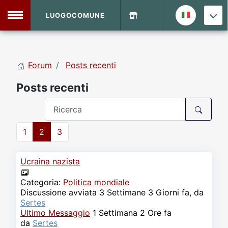
LUOGOCOMUNE
MENU
Forum
Posts recenti
Home
Posts recenti
Info Sito
Login
DVD Shop
1
2
3
Contatti
Ucraina nazista
Vecchio Sito
Categoria:
Politica mondiale
Discussione avviata 3 Settimane 3 Giorni fa, da
Archivio
Sertes
Ultimo Messaggio
1 Settimana 2 Ore fa
da
Sertes