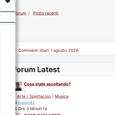
Video
Donazione
Forum
Forum
Posts recenti
Commenti liberi 1 agosto 2026
Forum Latest
Cosa state ascoltando?
..
In
Arte / Spettacolo
/
Musica
da
joppo82
14 Ore 3 Minuti fa