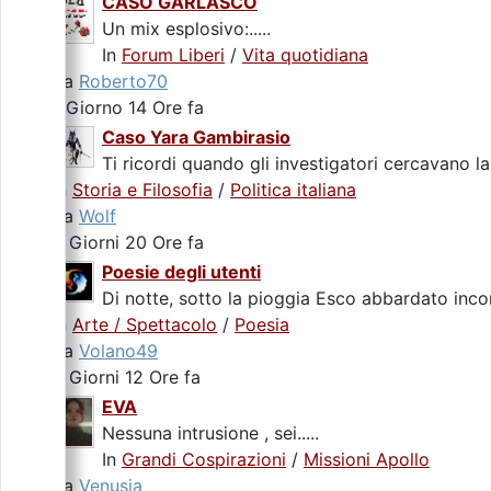
CASO GARLASCO
Un mix esplosivo:.....
In
Forum Liberi
/
Vita quotidiana
da
Roberto70
1 Giorno 14 Ore fa
Caso Yara Gambirasio
Ti ricordi quando gli investigatori cercavano la
In
Storia e Filosofia
/
Politica italiana
da
Wolf
2 Giorni 20 Ore fa
Poesie degli utenti
Di notte, sotto la pioggia Esco abbardato incon
In
Arte / Spettacolo
/
Poesia
da
Volano49
3 Giorni 12 Ore fa
EVA
Nessuna intrusione , sei.....
In
Grandi Cospirazioni
/
Missioni Apollo
da
Venusia