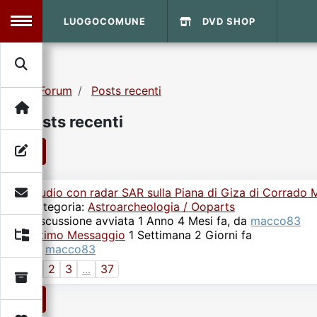
LUOGOCOMUNE
DVD SHOP
MENU
Forum
Posts recenti
Search
Home
Posts recenti
Info Sito
Login
DVD Shop
1
Studio con radar SAR sulla Piana di Giza di Corrado M
Contatti
Categoria:
Astroarcheologia / Ooparts
Discussione avviata 1 Anno 4 Mesi fa, da
macco83
Ultimo Messaggio
Vecchio Sito
1 Settimana 2 Giorni fa
da
macco83
1
2
3
...
37
Archivio
1