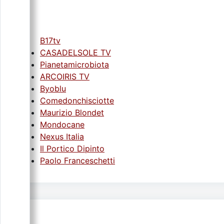
B17tv
CASADELSOLE TV
Pianetamicrobiota
ARCOIRIS TV
Byoblu
Comedonchisciotte
Maurizio Blondet
Mondocane
Nexus Italia
Il Portico Dipinto
Paolo Franceschetti