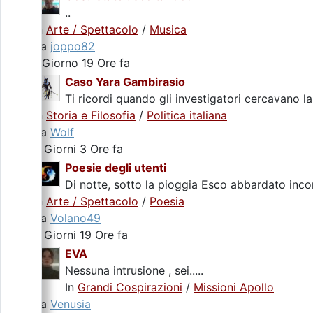
..
In
Arte / Spettacolo
/
Musica
da
joppo82
1 Giorno 19 Ore fa
Caso Yara Gambirasio
Ti ricordi quando gli investigatori cercavano la
In
Storia e Filosofia
/
Politica italiana
da
Wolf
2 Giorni 3 Ore fa
Poesie degli utenti
Di notte, sotto la pioggia Esco abbardato incon
In
Arte / Spettacolo
/
Poesia
da
Volano49
2 Giorni 19 Ore fa
EVA
Nessuna intrusione , sei.....
In
Grandi Cospirazioni
/
Missioni Apollo
da
Venusia