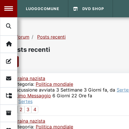
LUOGOCOMUNE
DVD SHOP
MENU
Forum
Posts recenti
Search
Home
Posts recenti
Info Sito
Login
DVD Shop
1
Ucraina nazista
Contatti
Categoria:
Politica mondiale
Discussione avviata 3 Settimane 3 Giorni fa, da
Serte
Ultimo Messaggio
Vecchio Sito
6 Giorni 22 Ore fa
da
Sertes
1
2
3
4
Archivio
Ucraina nazista
Categoria:
Politica mondiale