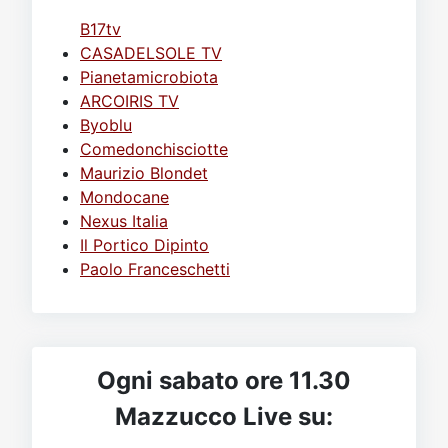
B17tv
CASADELSOLE TV
Pianetamicrobiota
ARCOIRIS TV
Byoblu
Comedonchisciotte
Maurizio Blondet
Mondocane
Nexus Italia
Il Portico Dipinto
Paolo Franceschetti
Ogni sabato ore 11.30
Mazzucco Live su: