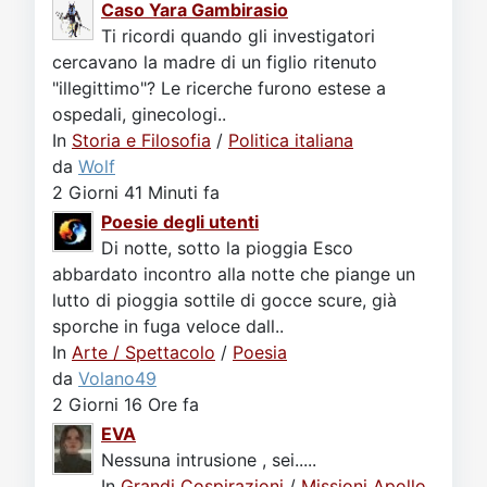
Caso Yara Gambirasio
Ti ricordi quando gli investigatori
cercavano la madre di un figlio ritenuto
"illegittimo"? Le ricerche furono estese a
ospedali, ginecologi..
In
Storia e Filosofia
/
Politica italiana
da
Wolf
2 Giorni 41 Minuti fa
Poesie degli utenti
Di notte, sotto la pioggia Esco
abbardato incontro alla notte che piange un
lutto di pioggia sottile di gocce scure, già
sporche in fuga veloce dall..
In
Arte / Spettacolo
/
Poesia
da
Volano49
2 Giorni 16 Ore fa
EVA
Nessuna intrusione , sei.....
In
Grandi Cospirazioni
/
Missioni Apollo