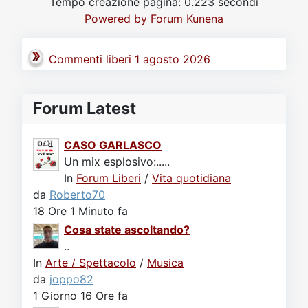
Tempo creazione pagina: 0.223 secondi
Video
Donazione
Forum
Powered by
Forum Kunena
Commenti liberi 1 agosto 2026
Forum Latest
CASO GARLASCO
Un mix esplosivo:.....
In
Forum Liberi
/
Vita quotidiana
da
Roberto70
18 Ore 1 Minuto fa
Cosa state ascoltando?
..
In
Arte / Spettacolo
/
Musica
da
joppo82
1 Giorno 16 Ore fa