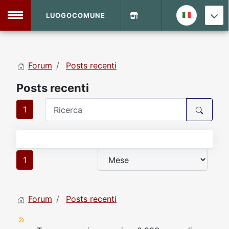
LUOGOCOMUNE
MENU
Forum
Posts recenti
Home
Posts recenti
Info Sito
Login
DVD Shop
1
Contatti
1
Vecchio Sito
Forum
Posts recenti
Archivio