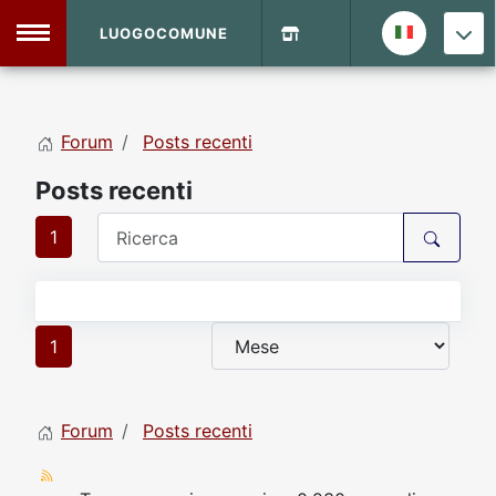
LUOGOCOMUNE
MENU
Forum
Posts recenti
Home
Posts recenti
Info Sito
Login
DVD Shop
1
Contatti
1
Vecchio Sito
Forum
Posts recenti
Archivio