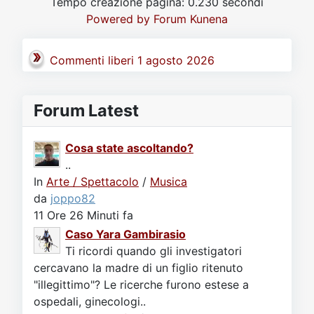
Tempo creazione pagina: 0.230 secondi
Video
Donazione
Forum
Powered by
Forum Kunena
Commenti liberi 1 agosto 2026
Forum Latest
Cosa state ascoltando?
..
In
Arte / Spettacolo
/
Musica
da
joppo82
11 Ore 26 Minuti fa
Caso Yara Gambirasio
Ti ricordi quando gli investigatori
cercavano la madre di un figlio ritenuto
"illegittimo"? Le ricerche furono estese a
ospedali, ginecologi..