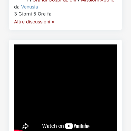
da
Venusia
3 Giorni 5 Ore fa
Altre discussioni »