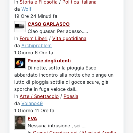
In
Storia e Filosofia
/
Politica italiana
da
Wolf
19 Ore 24 Minuti fa
CASO GARLASCO
Ciao quasar. Per adesso.....
In
Forum Liberi
/
Vita quotidiana
da
Archiproblem
1 Giorno 6 Ore fa
Poesie degli utenti
Di notte, sotto la pioggia Esco
abbardato incontro alla notte che piange un
lutto di pioggia sottile di gocce scure, già
sporche in fuga veloce dall..
In
Arte / Spettacolo
/
Poesia
da
Volano49
1 Giorno 11 Ore fa
EVA
Nessuna intrusione , sei.....
In
Grandi Cospirazioni
/
Missioni Apollo