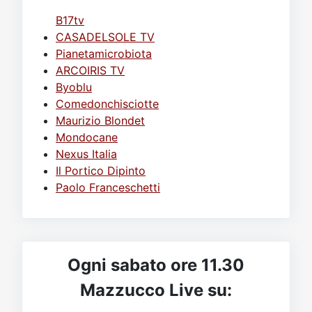
B17tv
CASADELSOLE TV
Pianetamicrobiota
ARCOIRIS TV
Byoblu
Comedonchisciotte
Maurizio Blondet
Mondocane
Nexus Italia
Il Portico Dipinto
Paolo Franceschetti
Ogni sabato ore 11.30
Mazzucco Live su: