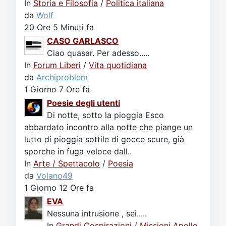
In
Storia e Filosofia
/
Politica italiana
da
Wolf
20 Ore 5 Minuti fa
CASO GARLASCO
Ciao quasar. Per adesso.....
In
Forum Liberi
/
Vita quotidiana
da
Archiproblem
1 Giorno 7 Ore fa
Poesie degli utenti
Di notte, sotto la pioggia Esco
abbardato incontro alla notte che piange un
lutto di pioggia sottile di gocce scure, già
sporche in fuga veloce dall..
In
Arte / Spettacolo
/
Poesia
da
Volano49
1 Giorno 12 Ore fa
EVA
Nessuna intrusione , sei.....
In
Grandi Cospirazioni
/
Missioni Apollo