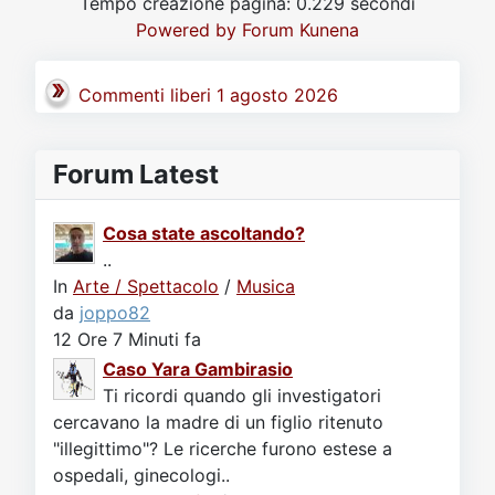
Tempo creazione pagina: 0.229 secondi
Video
Donazione
Forum
Powered by
Forum Kunena
Commenti liberi 1 agosto 2026
Forum Latest
Cosa state ascoltando?
..
In
Arte / Spettacolo
/
Musica
da
joppo82
12 Ore 7 Minuti fa
Caso Yara Gambirasio
Ti ricordi quando gli investigatori
cercavano la madre di un figlio ritenuto
"illegittimo"? Le ricerche furono estese a
ospedali, ginecologi..