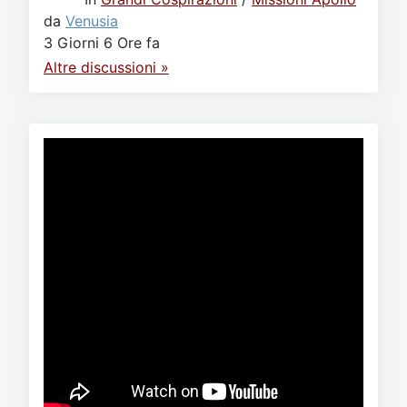
da
Venusia
3 Giorni 6 Ore fa
Altre discussioni »