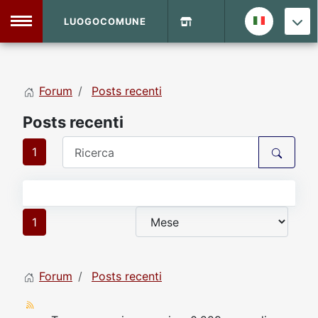
LUOGOCOMUNE
MENU
Forum
Posts recenti
Home
Posts recenti
Info Sito
Login
DVD Shop
1
Contatti
1
Vecchio Sito
Forum
Posts recenti
Archivio