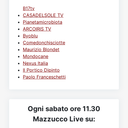
B17tv
CASADELSOLE TV
Pianetamicrobiota
ARCOIRIS TV
Byoblu
Comedonchisciotte
Maurizio Blondet
Mondocane
Nexus Italia
Il Portico Dipinto
Paolo Franceschetti
Ogni sabato ore 11.30
Mazzucco Live su: