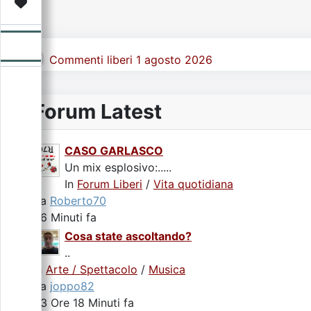
Video
Donazione
Forum
Commenti liberi 1 agosto 2026
Forum Latest
CASO GARLASCO
Un mix esplosivo:.....
In
Forum Liberi
/
Vita quotidiana
da
Roberto70
36 Minuti fa
Cosa state ascoltando?
..
In
Arte / Spettacolo
/
Musica
da
joppo82
23 Ore 18 Minuti fa