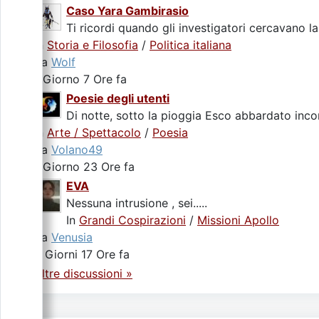
Caso Yara Gambirasio
Ti ricordi quando gli investigatori cercavano la
In
Storia e Filosofia
/
Politica italiana
da
Wolf
1 Giorno 7 Ore fa
Poesie degli utenti
Di notte, sotto la pioggia Esco abbardato incon
In
Arte / Spettacolo
/
Poesia
da
Volano49
1 Giorno 23 Ore fa
EVA
Nessuna intrusione , sei.....
In
Grandi Cospirazioni
/
Missioni Apollo
da
Venusia
3 Giorni 17 Ore fa
Altre discussioni »