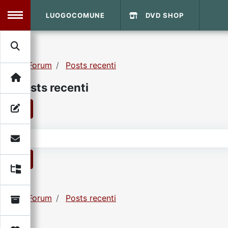
LUOGOCOMUNE
DVD SHOP
MENU
Forum
Posts recenti
Search
Home
Posts recenti
Info Sito
Login
DVD Shop
1
Contatti
1
Vecchio Sito
Forum
Posts recenti
Archivio