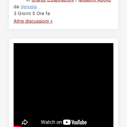
da
Venusia
3 Giorni 5 Ore fa
Altre discussioni »