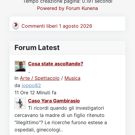
Tempo creazione pagina: 0.191 secondi
Video
Donazione
Forum
Powered by
Forum Kunena
Commenti liberi 1 agosto 2026
Forum Latest
Cosa state ascoltando?
..
In
Arte / Spettacolo
/
Musica
da
joppo82
11 Ore 12 Minuti fa
Caso Yara Gambirasio
Ti ricordi quando gli investigatori
cercavano la madre di un figlio ritenuto
"illegittimo"? Le ricerche furono estese a
ospedali, ginecologi..