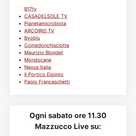
B17tv
CASADELSOLE TV
Pianetamicrobiota
ARCOIRIS TV
Byoblu
Comedonchisciotte
Maurizio Blondet
Mondocane
Nexus Italia
Il Portico Dipinto
Paolo Franceschetti
Ogni sabato ore 11.30
Mazzucco Live su: