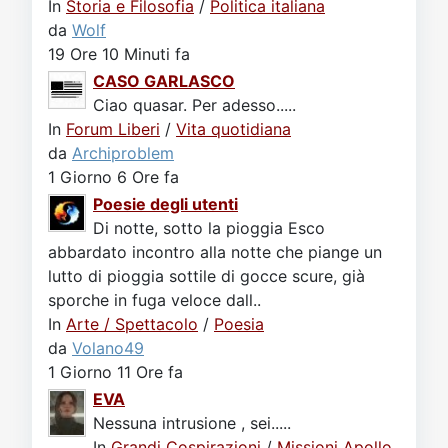
In
Storia e Filosofia
/
Politica italiana
da
Wolf
19 Ore 10 Minuti fa
CASO GARLASCO
Ciao quasar. Per adesso.....
In
Forum Liberi
/
Vita quotidiana
da
Archiproblem
1 Giorno 6 Ore fa
Poesie degli utenti
Di notte, sotto la pioggia Esco
abbardato incontro alla notte che piange un
lutto di pioggia sottile di gocce scure, già
sporche in fuga veloce dall..
In
Arte / Spettacolo
/
Poesia
da
Volano49
1 Giorno 11 Ore fa
EVA
Nessuna intrusione , sei.....
In
Grandi Cospirazioni
/
Missioni Apollo