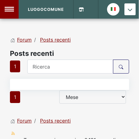
LUOGOCOMUNE
MENU
Forum
Posts recenti
Home
Posts recenti
Info Sito
Login
DVD Shop
1
Contatti
1
Vecchio Sito
Forum
Posts recenti
Archivio