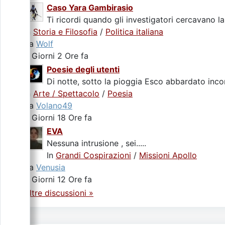
Caso Yara Gambirasio
Ti ricordi quando gli investigatori cercavano la
In
Storia e Filosofia
/
Politica italiana
da
Wolf
3 Giorni 2 Ore fa
Poesie degli utenti
Di notte, sotto la pioggia Esco abbardato incon
In
Arte / Spettacolo
/
Poesia
da
Volano49
3 Giorni 18 Ore fa
EVA
Nessuna intrusione , sei.....
In
Grandi Cospirazioni
/
Missioni Apollo
da
Venusia
5 Giorni 12 Ore fa
Altre discussioni »