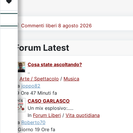
Video
Donazione
Forum
Commenti liberi 8 agosto 2026
Forum Latest
Cosa state ascoltando?
..
In
Arte / Spettacolo
/
Musica
da
joppo82
19 Ore 47 Minuti fa
CASO GARLASCO
Un mix esplosivo:.....
In
Forum Liberi
/
Vita quotidiana
da
Roberto70
1 Giorno 19 Ore fa