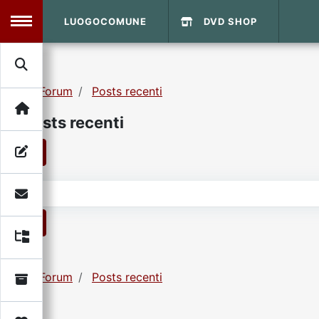
LUOGOCOMUNE
DVD SHOP
MENU
Forum
Posts recenti
Search
Home
Posts recenti
Info Sito
Login
DVD Shop
1
Contatti
1
Vecchio Sito
Forum
Posts recenti
Archivio