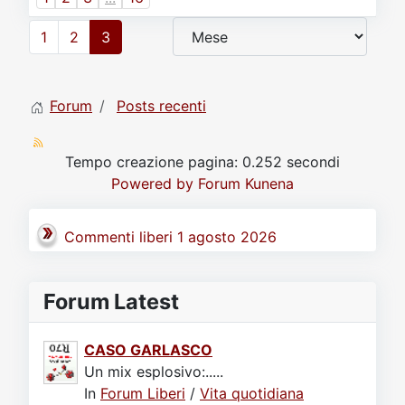
Video
Donazione
Forum
1
2
3
Forum
Posts recenti
Tempo creazione pagina: 0.252 secondi
Powered by
Forum Kunena
Commenti liberi 1 agosto 2026
Forum Latest
CASO GARLASCO
Un mix esplosivo:.....
In
Forum Liberi
/
Vita quotidiana