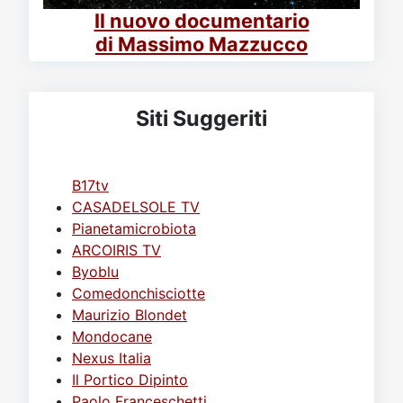
Il nuovo documentario
di Massimo Mazzucco
Siti Suggeriti
B17tv
CASADELSOLE TV
Pianetamicrobiota
ARCOIRIS TV
Byoblu
Comedonchisciotte
Maurizio Blondet
Mondocane
Nexus Italia
Il Portico Dipinto
Paolo Franceschetti