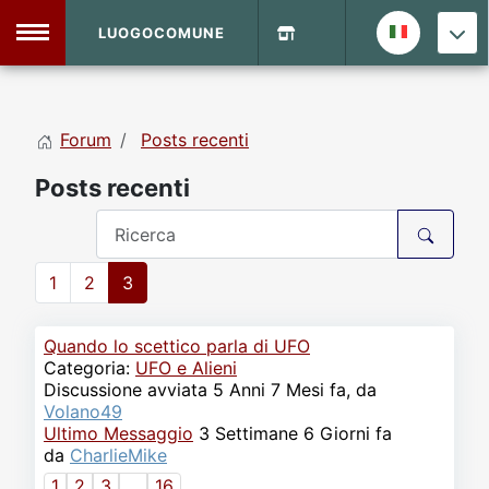
LUOGOCOMUNE
MENU
Forum
Posts recenti
Home
Posts recenti
Info Sito
Login
DVD Shop
1
2
3
Contatti
Quando lo scettico parla di UFO
Vecchio Sito
Categoria:
UFO e Alieni
Discussione avviata 5 Anni 7 Mesi fa, da
Volano49
Archivio
Ultimo Messaggio
3 Settimane 6 Giorni fa
da
CharlieMike
1
2
3
...
16