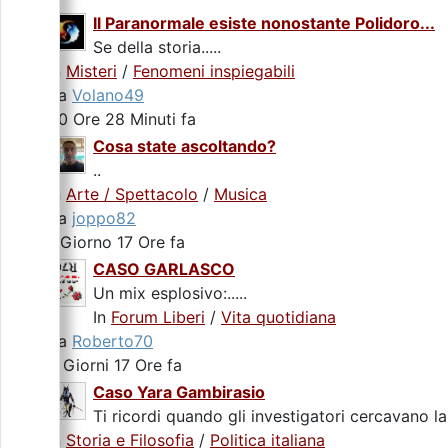
Il Paranormale esiste nonostante Polidoro...
Se della storia.....
In
Misteri
/
Fenomeni inspiegabili
da
Volano49
20 Ore 28 Minuti fa
Cosa state ascoltando?
..
In
Arte / Spettacolo
/
Musica
da
joppo82
1 Giorno 17 Ore fa
CASO GARLASCO
Un mix esplosivo:.....
In
Forum Liberi
/
Vita quotidiana
da
Roberto70
2 Giorni 17 Ore fa
Caso Yara Gambirasio
Ti ricordi quando gli investigatori cercavano la
In
Storia e Filosofia
/
Politica italiana