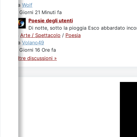
da
Wolf
4 Giorni 21 Minuti fa
Poesie degli utenti
Di notte, sotto la pioggia Esco abbardato incon
In
Arte / Spettacolo
/
Poesia
da
Volano49
4 Giorni 16 Ore fa
Altre discussioni »