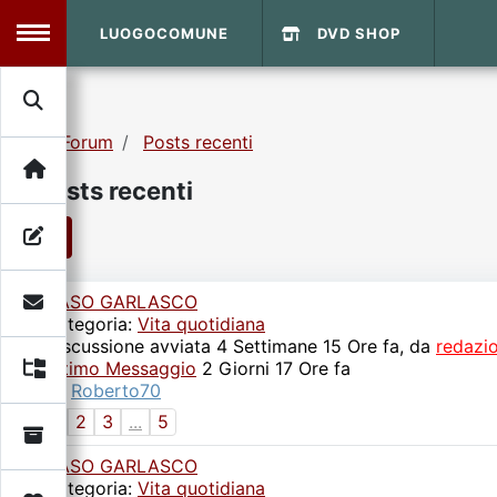
LUOGOCOMUNE
DVD SHOP
MENU
Forum
Posts recenti
Search
Home
Posts recenti
Info Sito
Login
DVD Shop
1
CASO GARLASCO
Contatti
Categoria:
Vita quotidiana
Discussione avviata 4 Settimane 15 Ore fa, da
redazi
Ultimo Messaggio
Vecchio Sito
2 Giorni 17 Ore fa
da
Roberto70
1
2
3
...
5
Archivio
CASO GARLASCO
Categoria:
Vita quotidiana