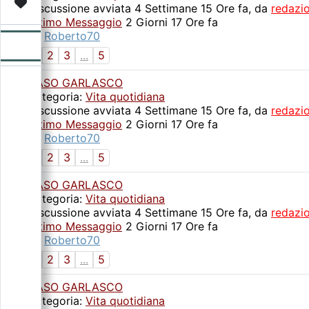
Video
Donazione
Forum
Discussione avviata 4 Settimane 15 Ore fa, da
redazi
Ultimo Messaggio
2 Giorni 17 Ore fa
da
Roberto70
1
2
3
...
5
CASO GARLASCO
Categoria:
Vita quotidiana
Discussione avviata 4 Settimane 15 Ore fa, da
redazi
Ultimo Messaggio
2 Giorni 17 Ore fa
da
Roberto70
1
2
3
...
5
CASO GARLASCO
Categoria:
Vita quotidiana
Discussione avviata 4 Settimane 15 Ore fa, da
redazi
Ultimo Messaggio
2 Giorni 17 Ore fa
da
Roberto70
1
2
3
...
5
CASO GARLASCO
Categoria:
Vita quotidiana