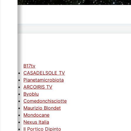
B17tv
CASADELSOLE TV
Pianetamicrobiota
ARCOIRIS TV
Byoblu
Comedonchisciotte
Maurizio Blondet
Mondocane
Nexus Italia
Il Portico Dipinto