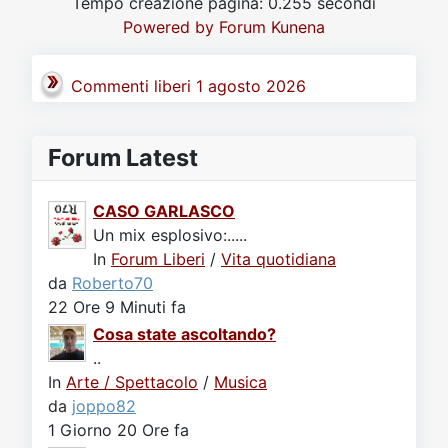
Tempo creazione pagina: 0.255 secondi
Video
Donazione
Forum
Powered by
Forum Kunena
Commenti liberi 1 agosto 2026
Forum Latest
CASO GARLASCO
Un mix esplosivo:.....
In
Forum Liberi
/
Vita quotidiana
da
Roberto70
22 Ore 9 Minuti fa
Cosa state ascoltando?
..
In
Arte / Spettacolo
/
Musica
da
joppo82
1 Giorno 20 Ore fa