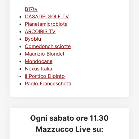
B17tv
CASADELSOLE TV
Pianetamicrobiota
ARCOIRIS TV
Byoblu
Comedonchisciotte
Maurizio Blondet
Mondocane
Nexus Italia
Il Portico Dipinto
Paolo Franceschetti
Ogni sabato ore 11.30
Mazzucco Live su: