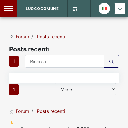
LUOGOCOMUNE
MENU
Forum
Posts recenti
Home
Posts recenti
Info Sito
Login
DVD Shop
1
Contatti
1
Vecchio Sito
Forum
Posts recenti
Archivio