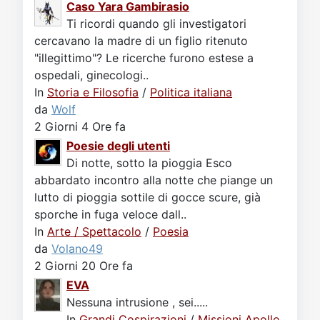
Caso Yara Gambirasio
Ti ricordi quando gli investigatori
cercavano la madre di un figlio ritenuto
"illegittimo"? Le ricerche furono estese a
ospedali, ginecologi..
In
Storia e Filosofia
/
Politica italiana
da
Wolf
2 Giorni 4 Ore fa
Poesie degli utenti
Di notte, sotto la pioggia Esco
abbardato incontro alla notte che piange un
lutto di pioggia sottile di gocce scure, già
sporche in fuga veloce dall..
In
Arte / Spettacolo
/
Poesia
da
Volano49
2 Giorni 20 Ore fa
EVA
Nessuna intrusione , sei.....
In
Grandi Cospirazioni
/
Missioni Apollo