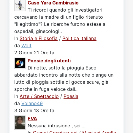
Caso Yara Gambirasio
Ti ricordi quando gli investigatori
cercavano la madre di un figlio ritenuto
"illegittimo"? Le ricerche furono estese a
ospedali, ginecologi..
In
Storia e Filosofia
/
Politica italiana
da
Wolf
2 Giorni 21 Ore fa
Poesie degli utenti
Di notte, sotto la pioggia Esco
abbardato incontro alla notte che piange un
lutto di pioggia sottile di gocce scure, già
sporche in fuga veloce dall..
In
Arte / Spettacolo
/
Poesia
da
Volano49
3 Giorni 13 Ore fa
EVA
Nessuna intrusione , sei.....
In
Grandi Cospirazioni
/
Missioni Apollo