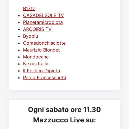
B17tv
CASADELSOLE TV
Pianetamicrobiota
ARCOIRIS TV
Byoblu
Comedonchisciotte
Maurizio Blondet
Mondocane
Nexus Italia
Il Portico Dipinto
Paolo Franceschetti
Ogni sabato ore 11.30
Mazzucco Live su: