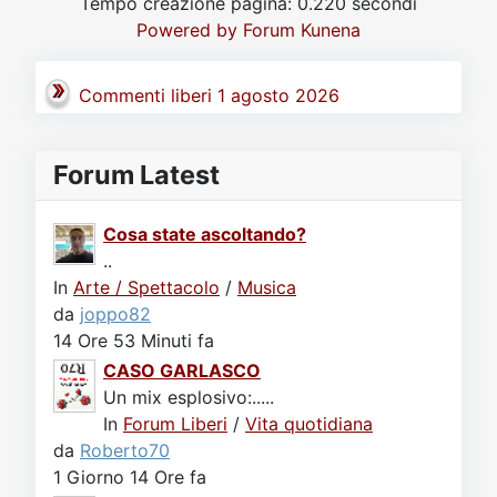
Tempo creazione pagina: 0.220 secondi
Video
Donazione
Forum
Powered by
Forum Kunena
Commenti liberi 1 agosto 2026
Forum Latest
Cosa state ascoltando?
..
In
Arte / Spettacolo
/
Musica
da
joppo82
14 Ore 53 Minuti fa
CASO GARLASCO
Un mix esplosivo:.....
In
Forum Liberi
/
Vita quotidiana
da
Roberto70
1 Giorno 14 Ore fa