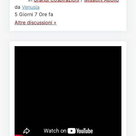
da
Venusia
5 Giorni 7 Ore fa
Altre discussioni »