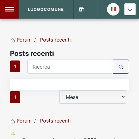
LUOGOCOMUNE
MENU
Forum
Posts recenti
Home
Posts recenti
Info Sito
Login
DVD Shop
1
Contatti
1
Vecchio Sito
Forum
Posts recenti
Archivio